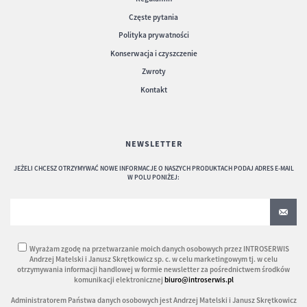
Częste pytania
Polityka prywatności
Konserwacja i czyszczenie
Zwroty
Kontakt
NEWSLETTER
JEŻELI CHCESZ OTRZYMYWAĆ NOWE INFORMACJE O NASZYCH PRODUKTACH PODAJ ADRES E-MAIL
W POLU PONIŻEJ:
Wyrażam zgodę na przetwarzanie moich danych osobowych przez INTROSERWIS
Andrzej Matelski i Janusz Skrętkowicz sp. c. w celu marketingowym tj. w celu
otrzymywania informacji handlowej w formie newsletter za pośrednictwem środków
komunikacji elektronicznej
biuro@introserwis.pl
Administratorem Państwa danych osobowych jest Andrzej Matelski i Janusz Skrętkowicz