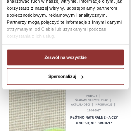
analizować ruch w naszej witrynie. Informacje o tym, jak
korzystasz z naszej witryny, udostępniamy partnerom
społecznościowym, reklamowym i analitycznym.
Partnerzy mogą połączyć te informacje z innymi danymi
PORADY
AKTUALNOŚCI
otrzymanymi od Ciebie lub uzyskanymi podczas
INFORMACJE
korzystania z ich usług.
18-04-2017
KARTA MENU KLEMMIX -
WYGODA I ELEGANCJA
Zezwól na wszystkie
WIĘCEJ
Spersonalizuj
PORADY
ŚLADAMI NASZYCH PRAC
AKTUALNOŚCI
INFORMACJE
18-04-2017
PŁÓTNO NATURALNE - A CZY
ONO SIĘ NIE BRUDZI?