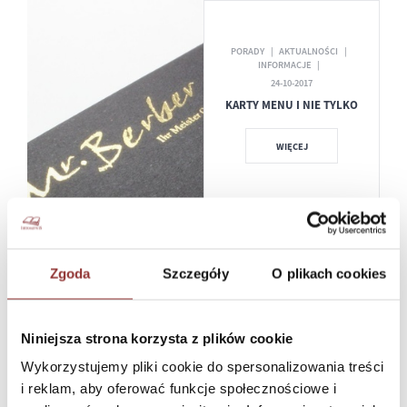
PORADY
AKTUALNOŚCI
INFORMACJE
24-10-2017
KARTY MENU I NIE TYLKO
WIĘCEJ
PORADY
AKTUALNOŚCI
Zgoda
Szczegóły
O plikach cookies
INFORMACJE
22-09-2017
HOT-PRINT - PYTANIA I
ODPOWIEDZI.
Niniejsza strona korzysta z plików cookie
Wykorzystujemy pliki cookie do spersonalizowania treści
WIĘCEJ
i reklam, aby oferować funkcje społecznościowe i