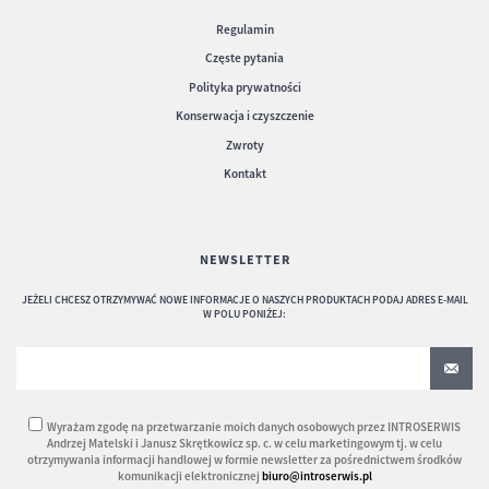
Regulamin
Częste pytania
Polityka prywatności
Konserwacja i czyszczenie
Zwroty
Kontakt
NEWSLETTER
JEŻELI CHCESZ OTRZYMYWAĆ NOWE INFORMACJE O NASZYCH PRODUKTACH PODAJ ADRES E-MAIL
W POLU PONIŻEJ:
Wyrażam zgodę na przetwarzanie moich danych osobowych przez INTROSERWIS
Andrzej Matelski i Janusz Skrętkowicz sp. c. w celu marketingowym tj. w celu
otrzymywania informacji handlowej w formie newsletter za pośrednictwem środków
komunikacji elektronicznej
biuro@introserwis.pl