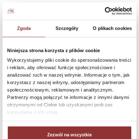
Płatnik "Książeczka" z
Płatnik kelnerski "Szkatułka" z
ekoskóry
ekoskóry
OD
36,00 zł
OD
60,00 zł
Zgoda
Szczegóły
O plikach cookies
Niniejsza strona korzysta z plików cookie
Wykorzystujemy pliki cookie do spersonalizowania treści
i reklam, aby oferować funkcje społecznościowe i
analizować ruch w naszej witrynie. Informacje o tym, jak
korzystasz z naszej witryny, udostępniamy partnerom
społecznościowym, reklamowym i analitycznym.
Partnerzy mogą połączyć te informacje z innymi danymi
otrzymanymi od Ciebie lub uzyskanymi podczas
Płatnik kelnerski "Szkatułka" z
Płatnik kelnerski "Książeczka"
korzystania z ich usług.
drewna
z Drewna
OD
76,00 zł
OD
60,00 zł
Zezwól na wszystkie