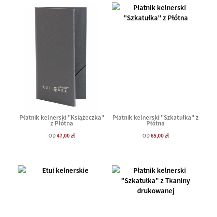
Płatnik kelnerski "Książeczka"
Płatnik kelnerski "Szkatułka" z
z Płótna
Płótna
OD
47,00 zł
OD
65,00 zł