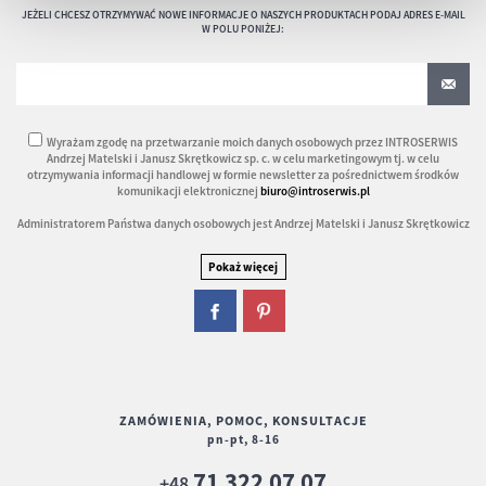
JEŻELI CHCESZ OTRZYMYWAĆ NOWE INFORMACJE O NASZYCH PRODUKTACH PODAJ ADRES E-MAIL
W POLU PONIŻEJ:
Wyrażam zgodę na przetwarzanie moich danych osobowych przez INTROSERWIS
Andrzej Matelski i Janusz Skrętkowicz sp. c. w celu marketingowym tj. w celu
otrzymywania informacji handlowej w formie newsletter za pośrednictwem środków
komunikacji elektronicznej
biuro@introserwis.pl
Administratorem Państwa danych osobowych jest Andrzej Matelski i Janusz Skrętkowicz
ZAMÓWIENIA, POMOC, KONSULTACJE
pn-pt, 8-16
71 322 07 07
+48