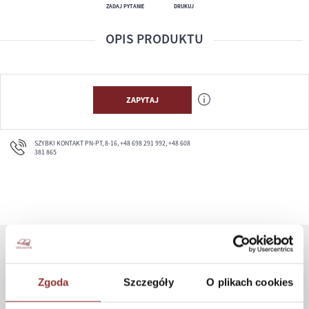
ZADAJ PYTANIE
DRUKUJ
OPIS PRODUKTU
ZAPYTAJ
SZYBKI KONTAKT PN-PT, 8-16, +48 698 291 992, +48 608
381 865
ZAKUPY
Zgoda
Szczegóły
O plikach cookies
Jak kupować
Czas realizacji zamówienia