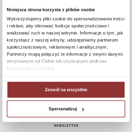
Formy płatności
Niniejsza strona korzysta z plików cookie
Koszt dostawy
Wykorzystujemy pliki cookie do spersonalizowania treści
Informacje techniczne
i reklam, aby oferować funkcje społecznościowe i
analizować ruch w naszej witrynie. Informacje o tym, jak
korzystasz z naszej witryny, udostępniamy partnerom
społecznościowym, reklamowym i analitycznym.
POMOC
Partnerzy mogą połączyć te informacje z innymi danymi
otrzymanymi od Ciebie lub uzyskanymi podczas
Regulamin
korzystania z ich usług.
Częste pytania
Polityka prywatności
Konserwacja i czyszczenie
Zezwól na wszystkie
Zwroty
Kontakt
Spersonalizuj
NEWSLETTER