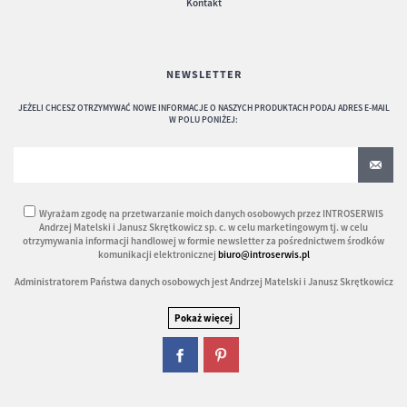
Kontakt
NEWSLETTER
JEŻELI CHCESZ OTRZYMYWAĆ NOWE INFORMACJE O NASZYCH PRODUKTACH PODAJ ADRES E-MAIL
W POLU PONIŻEJ:
Wyrażam zgodę na przetwarzanie moich danych osobowych przez INTROSERWIS
Andrzej Matelski i Janusz Skrętkowicz sp. c. w celu marketingowym tj. w celu
otrzymywania informacji handlowej w formie newsletter za pośrednictwem środków
komunikacji elektronicznej
biuro@introserwis.pl
Administratorem Państwa danych osobowych jest Andrzej Matelski i Janusz Skrętkowicz