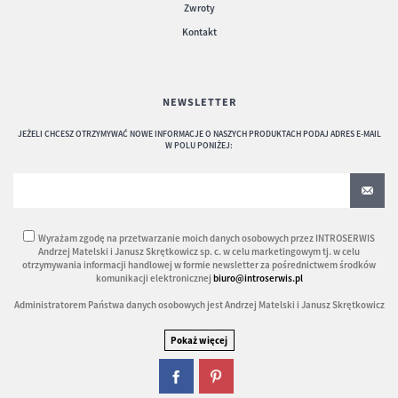
Zwroty
Kontakt
NEWSLETTER
JEŻELI CHCESZ OTRZYMYWAĆ NOWE INFORMACJE O NASZYCH PRODUKTACH PODAJ ADRES E-MAIL
W POLU PONIŻEJ:
Wyrażam zgodę na przetwarzanie moich danych osobowych przez INTROSERWIS
Andrzej Matelski i Janusz Skrętkowicz sp. c. w celu marketingowym tj. w celu
otrzymywania informacji handlowej w formie newsletter za pośrednictwem środków
komunikacji elektronicznej
biuro@introserwis.pl
Administratorem Państwa danych osobowych jest Andrzej Matelski i Janusz Skrętkowicz