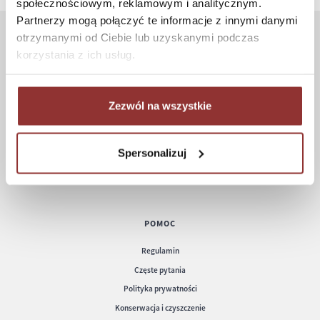
społecznościowym, reklamowym i analitycznym.
Partnerzy mogą połączyć te informacje z innymi danymi
otrzymanymi od Ciebie lub uzyskanymi podczas
ZAKUPY
korzystania z ich usług.
Jak kupować
Czas realizacji zamówienia
Zezwól na wszystkie
Formy płatności
Koszt dostawy
Spersonalizuj
Informacje techniczne
POMOC
Regulamin
Częste pytania
Polityka prywatności
Konserwacja i czyszczenie