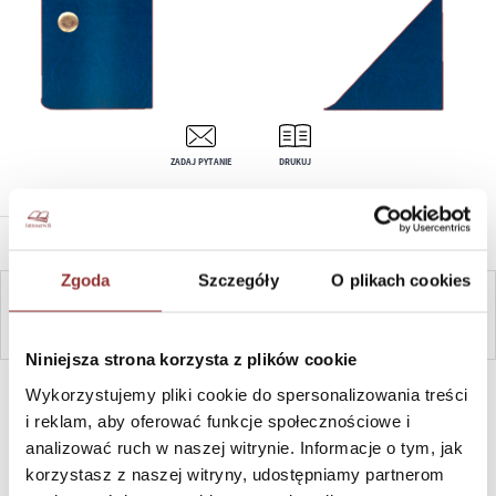
ZADAJ PYTANIE
DRUKUJ
OPIS PRODUKTU
Zgoda
Szczegóły
O plikach cookies
ZAPYTAJ
Niniejsza strona korzysta z plików cookie
SZYBKI KONTAKT PN-PT, 8-16, +48 698 291 992, +48 608
Wykorzystujemy pliki cookie do spersonalizowania treści
381 865
i reklam, aby oferować funkcje społecznościowe i
analizować ruch w naszej witrynie. Informacje o tym, jak
korzystasz z naszej witryny, udostępniamy partnerom