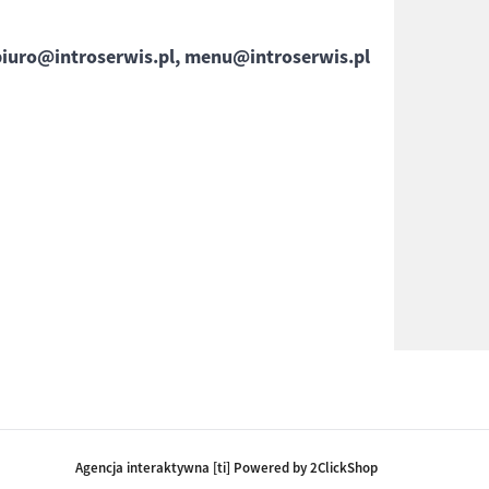
biuro@introserwis.pl, menu@introserwis.pl
Agencja interaktywna [ti] Powered by 2ClickShop