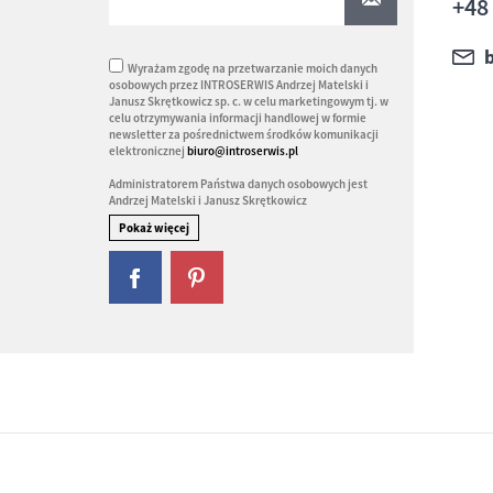
+48
Wyrażam zgodę na przetwarzanie moich danych
osobowych przez INTROSERWIS Andrzej Matelski i
Janusz Skrętkowicz sp. c. w celu marketingowym tj. w
celu otrzymywania informacji handlowej w formie
newsletter za pośrednictwem środków komunikacji
elektronicznej
biuro@introserwis.pl
Administratorem Państwa danych osobowych jest
Andrzej Matelski i Janusz Skrętkowicz