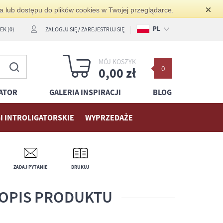
ia lub dostępu do plików cookies w Twojej przeglądarce.
PL
K (0)
ZALOGUJ SIĘ
/
ZAREJESTRUJ SIĘ
EN
MÓJ KOSZYK
0
DE
0,00 zł
ATOR
GALERIA INSPIRACJI
BLOG
I INTROLIGATORSKIE
WYPRZEDAŻE
ZADAJ PYTANIE
DRUKUJ
OPIS PRODUKTU