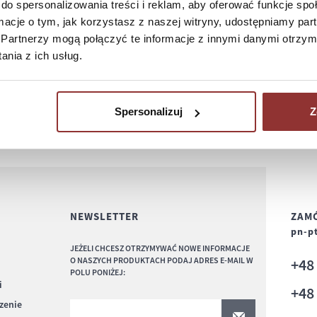
do spersonalizowania treści i reklam, aby oferować funkcje sp
ormacje o tym, jak korzystasz z naszej witryny, udostępniamy p
Partnerzy mogą połączyć te informacje z innymi danymi otrzym
nia z ich usług.
Spersonalizuj
Z
NEWSLETTER
ZAMÓ
pn-pt
JEŻELI CHCESZ OTRZYMYWAĆ NOWE INFORMACJE
O NASZYCH PRODUKTACH PODAJ ADRES E-MAIL W
+4
POLU PONIŻEJ:
i
+4
czenie