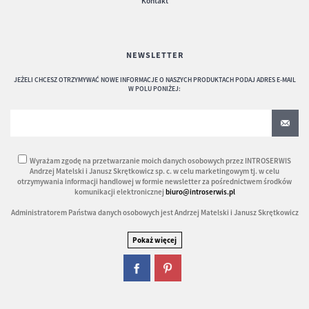
Kontakt
NEWSLETTER
JEŻELI CHCESZ OTRZYMYWAĆ NOWE INFORMACJE O NASZYCH PRODUKTACH PODAJ ADRES E-MAIL
W POLU PONIŻEJ:
Wyrażam zgodę na przetwarzanie moich danych osobowych przez INTROSERWIS
Andrzej Matelski i Janusz Skrętkowicz sp. c. w celu marketingowym tj. w celu
otrzymywania informacji handlowej w formie newsletter za pośrednictwem środków
komunikacji elektronicznej
biuro@introserwis.pl
Administratorem Państwa danych osobowych jest Andrzej Matelski i Janusz Skrętkowicz