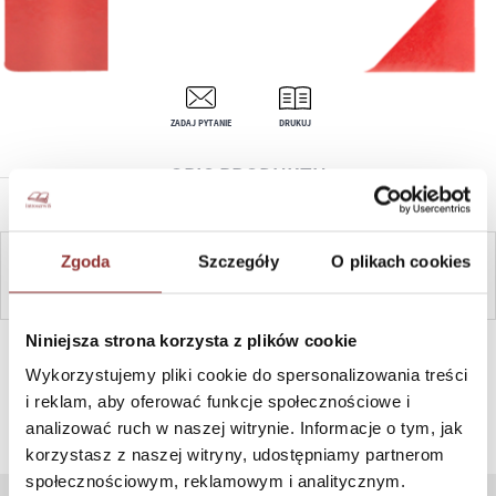
ZADAJ PYTANIE
DRUKUJ
OPIS PRODUKTU
Zgoda
Szczegóły
O plikach cookies
ZAPYTAJ
Niniejsza strona korzysta z plików cookie
SZYBKI KONTAKT PN-PT, 8-16, +48 698 291 992, +48 608
381 865
Wykorzystujemy pliki cookie do spersonalizowania treści
i reklam, aby oferować funkcje społecznościowe i
analizować ruch w naszej witrynie. Informacje o tym, jak
korzystasz z naszej witryny, udostępniamy partnerom
społecznościowym, reklamowym i analitycznym.