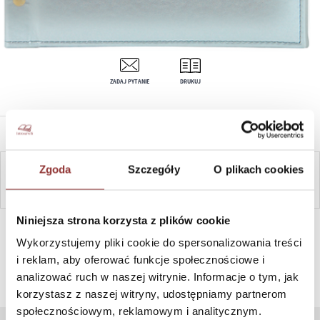
ZADAJ PYTANIE
DRUKUJ
OPIS PRODUKTU
Zgoda
Szczegóły
O plikach cookies
ZAPYTAJ
Niniejsza strona korzysta z plików cookie
SZYBKI KONTAKT PN-PT, 8-16, +48 698 291 992, +48 608
381 865
Wykorzystujemy pliki cookie do spersonalizowania treści
i reklam, aby oferować funkcje społecznościowe i
analizować ruch w naszej witrynie. Informacje o tym, jak
korzystasz z naszej witryny, udostępniamy partnerom
społecznościowym, reklamowym i analitycznym.