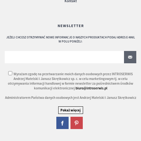
Kontakt
NEWSLETTER
JEŻELI CHCESZ OTRZYMYWAĆ NOWE INFORMACJE O NASZYCH PRODUKTACH PODAJ ADRES E-MAIL
W POLU PONIŻEJ:
Wyrażam zgodę na przetwarzanie moich danych osobowych przez INTROSERWIS
Andrzej Matelski i Janusz Skrętkowicz sp. c. w celu marketingowym tj. w celu
otrzymywania informacji handlowej w formie newsletter za pośrednictwem środków
komunikacji elektronicznej
biuro@introserwis.pl
Administratorem Państwa danych osobowych jest Andrzej Matelski i Janusz Skrętkowicz