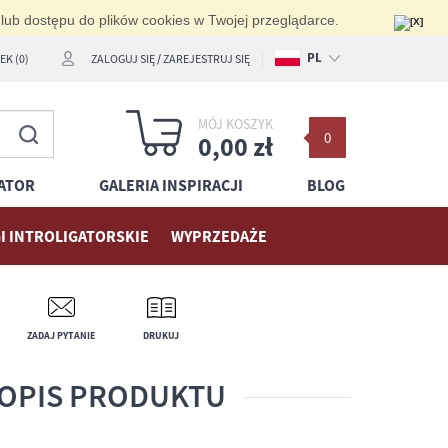
 lub dostępu do plików cookies w Twojej przeglądarce.
PL
K (0)
ZALOGUJ SIĘ
/
ZAREJESTRUJ SIĘ
EN
MÓJ KOSZYK
0
DE
0,00 zł
ATOR
GALERIA INSPIRACJI
BLOG
I INTROLIGATORSKIE
WYPRZEDAŻE
ZADAJ PYTANIE
DRUKUJ
OPIS PRODUKTU