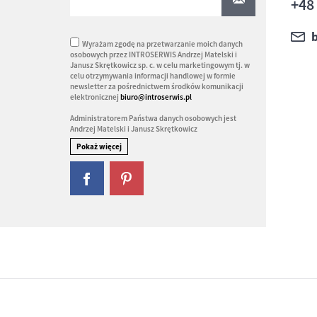
+48
Wyrażam zgodę na przetwarzanie moich danych
osobowych przez INTROSERWIS Andrzej Matelski i
Janusz Skrętkowicz sp. c. w celu marketingowym tj. w
celu otrzymywania informacji handlowej w formie
newsletter za pośrednictwem środków komunikacji
elektronicznej
biuro@introserwis.pl
Administratorem Państwa danych osobowych jest
Andrzej Matelski i Janusz Skrętkowicz