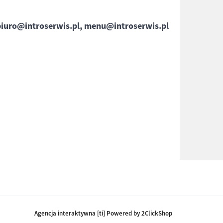
biuro@introserwis.pl, menu@introserwis.pl
Agencja interaktywna [ti] Powered by 2ClickShop