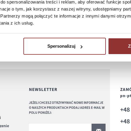
do spersonalizowania treści i reklam, aby oferować funkcje sp
ormacje o tym, jak korzystasz z naszej witryny, udostępniamy p
Partnerzy mogą połączyć te informacje z innymi danymi otrzym
nia z ich usług.
Spersonalizuj
Z
NEWSLETTER
ZAMÓ
pn-pt
JEŻELI CHCESZ OTRZYMYWAĆ NOWE INFORMACJE
O NASZYCH PRODUKTACH PODAJ ADRES E-MAIL W
+4
POLU PONIŻEJ:
i
+4
czenie