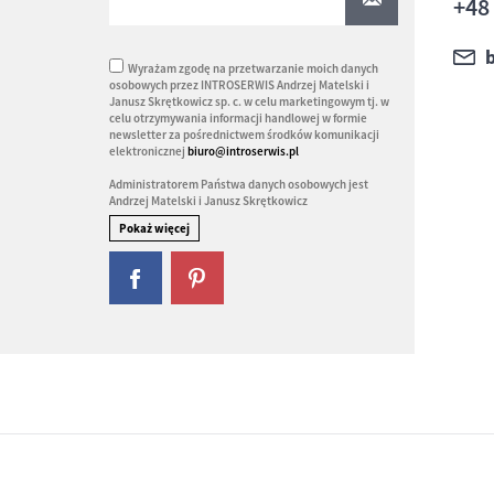
+48
Wyrażam zgodę na przetwarzanie moich danych
osobowych przez INTROSERWIS Andrzej Matelski i
Janusz Skrętkowicz sp. c. w celu marketingowym tj. w
celu otrzymywania informacji handlowej w formie
newsletter za pośrednictwem środków komunikacji
elektronicznej
biuro@introserwis.pl
Administratorem Państwa danych osobowych jest
Andrzej Matelski i Janusz Skrętkowicz