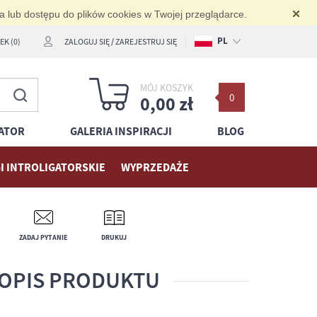
ia lub dostępu do plików cookies w Twojej przeglądarce.
PL
K (0)
ZALOGUJ SIĘ
/
ZAREJESTRUJ SIĘ
EN
MÓJ KOSZYK
0
DE
0,00 zł
ATOR
GALERIA INSPIRACJI
BLOG
I INTROLIGATORSKIE
WYPRZEDAŻE
ZADAJ PYTANIE
DRUKUJ
OPIS PRODUKTU