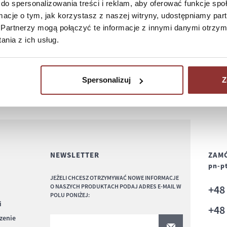
do spersonalizowania treści i reklam, aby oferować funkcje sp
ormacje o tym, jak korzystasz z naszej witryny, udostępniamy p
Partnerzy mogą połączyć te informacje z innymi danymi otrzym
nia z ich usług.
Spersonalizuj
Z
NEWSLETTER
ZAMÓ
pn-pt
JEŻELI CHCESZ OTRZYMYWAĆ NOWE INFORMACJE
O NASZYCH PRODUKTACH PODAJ ADRES E-MAIL W
+4
POLU PONIŻEJ:
i
+4
czenie