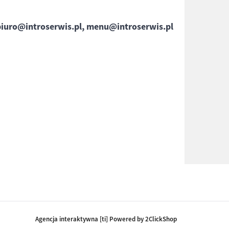
biuro@introserwis.pl, menu@introserwis.pl
Agencja interaktywna [ti] Powered by 2ClickShop