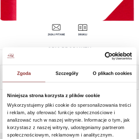
ZADAJ PYTANIE
DRUKUJ
OPIS PRODUKTU
Zgoda
Szczegóły
O plikach cookies
ZAPYTAJ
Niniejsza strona korzysta z plików cookie
SZYBKI KONTAKT PN-PT, 8-16, +48 698 291 992, +48 608
381 865
Wykorzystujemy pliki cookie do spersonalizowania treści
i reklam, aby oferować funkcje społecznościowe i
analizować ruch w naszej witrynie. Informacje o tym, jak
korzystasz z naszej witryny, udostępniamy partnerom
społecznościowym, reklamowym i analitycznym.