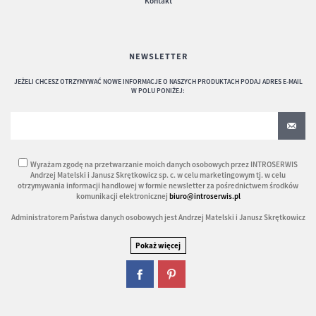
Kontakt
NEWSLETTER
JEŻELI CHCESZ OTRZYMYWAĆ NOWE INFORMACJE O NASZYCH PRODUKTACH PODAJ ADRES E-MAIL
W POLU PONIŻEJ:
Wyrażam zgodę na przetwarzanie moich danych osobowych przez INTROSERWIS
Andrzej Matelski i Janusz Skrętkowicz sp. c. w celu marketingowym tj. w celu
otrzymywania informacji handlowej w formie newsletter za pośrednictwem środków
komunikacji elektronicznej
biuro@introserwis.pl
Administratorem Państwa danych osobowych jest Andrzej Matelski i Janusz Skrętkowicz