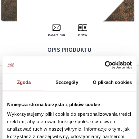
ZADAJ PYTANIE
DRUKUJ
OPIS PRODUKTU
CENA OD:
26,80
ZŁ
Zgoda
Szczegóły
O plikach cookies
ZAPYTAJ
Niniejsza strona korzysta z plików cookie
Wykorzystujemy pliki cookie do spersonalizowania treści
SZYBKI KONTAKT PN-PT, 8-16, +48 698 291 992, +48 608
381 865
i reklam, aby oferować funkcje społecznościowe i
analizować ruch w naszej witrynie. Informacje o tym, jak
korzystasz z naszej witryny, udostępniamy partnerom