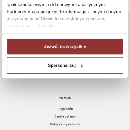
społecznościowym, reklamowym i analitycznym.
Partnerzy mogą połączyć te informacje z innymi danymi
otrzymanymi od Ciebie lub uzyskanymi podczas
korzystania z ich usług.
ZAKUPY
Jak kupować
Zezwól na wszystkie
Czas realizacji zamówienia
Formy płatności
Koszt dostawy
Spersonalizuj
Informacje techniczne
POMOC
Regulamin
Częste pytania
Polityka prywatności