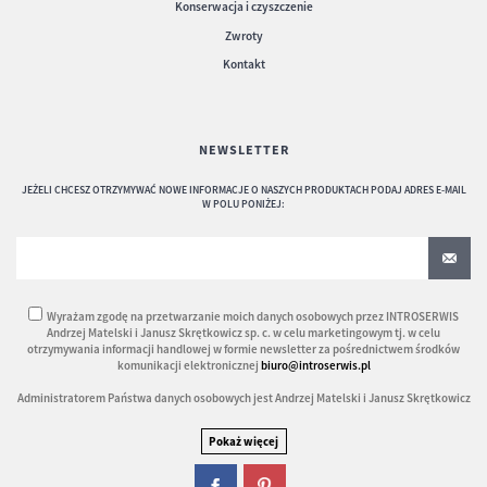
Konserwacja i czyszczenie
Zwroty
Kontakt
NEWSLETTER
JEŻELI CHCESZ OTRZYMYWAĆ NOWE INFORMACJE O NASZYCH PRODUKTACH PODAJ ADRES E-MAIL
W POLU PONIŻEJ:
Wyrażam zgodę na przetwarzanie moich danych osobowych przez INTROSERWIS
Andrzej Matelski i Janusz Skrętkowicz sp. c. w celu marketingowym tj. w celu
otrzymywania informacji handlowej w formie newsletter za pośrednictwem środków
komunikacji elektronicznej
biuro@introserwis.pl
Administratorem Państwa danych osobowych jest Andrzej Matelski i Janusz Skrętkowicz