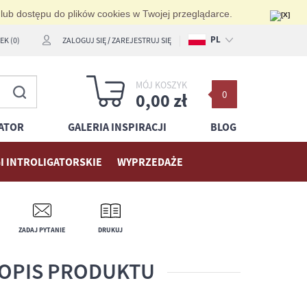
 lub dostępu do plików cookies w Twojej przeglądarce.
PL
K (0)
ZALOGUJ SIĘ
/
ZAREJESTRUJ SIĘ
EN
MÓJ KOSZYK
0
DE
0,00 zł
ATOR
GALERIA INSPIRACJI
BLOG
I INTROLIGATORSKIE
WYPRZEDAŻE
ZADAJ PYTANIE
DRUKUJ
OPIS PRODUKTU