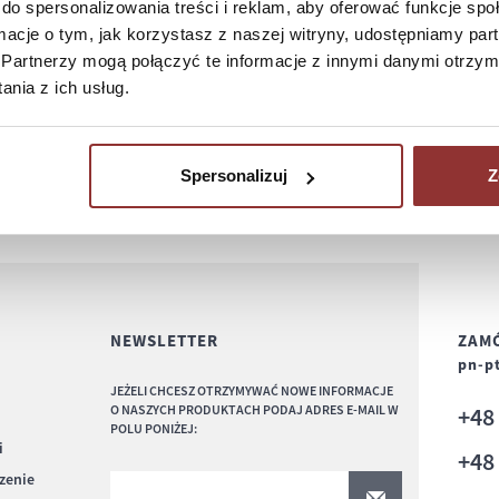
do spersonalizowania treści i reklam, aby oferować funkcje sp
ormacje o tym, jak korzystasz z naszej witryny, udostępniamy p
Partnerzy mogą połączyć te informacje z innymi danymi otrzym
nia z ich usług.
Spersonalizuj
Z
NEWSLETTER
ZAMÓ
pn-pt
JEŻELI CHCESZ OTRZYMYWAĆ NOWE INFORMACJE
O NASZYCH PRODUKTACH PODAJ ADRES E-MAIL W
+4
POLU PONIŻEJ:
i
+4
czenie