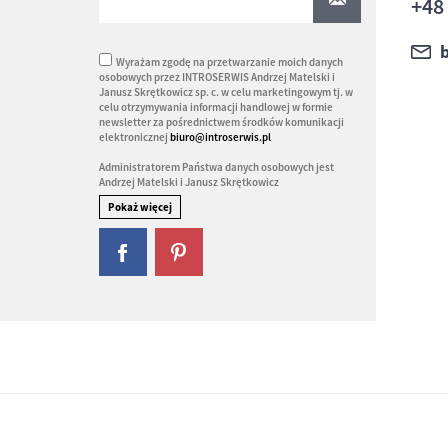
+48
Wyrażam zgodę na przetwarzanie moich danych
osobowych przez INTROSERWIS Andrzej Matelski i
Janusz Skrętkowicz sp. c. w celu marketingowym tj. w
celu otrzymywania informacji handlowej w formie
newsletter za pośrednictwem środków komunikacji
elektronicznej
biuro@introserwis.pl
Administratorem Państwa danych osobowych jest
Andrzej Matelski i Janusz Skrętkowicz