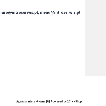
biuro@introserwis.pl, menu@introserwis.pl
Agencja interaktywna [ti] Powered by 2ClickShop