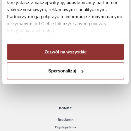
korzystasz z naszej witryny, udostępniamy partnerom
społecznościowym, reklamowym i analitycznym.
Partnerzy mogą połączyć te informacje z innymi danymi
otrzymanymi od Ciebie lub uzyskanymi podczas
korzystania z ich usług.
ZAKUPY
Jak kupować
Zezwól na wszystkie
Czas realizacji zamówienia
Formy płatności
Spersonalizuj
Koszt dostawy
Informacje techniczne
POMOC
Regulamin
Częste pytania