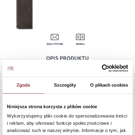
ZADAJ PYTANIE
DRUKUJ
OPIS PRODUKTU
CENA OD:
10,70
ZŁ
Zgoda
Szczegóły
O plikach cookies
ZAPYTAJ
Niniejsza strona korzysta z plików cookie
Wykorzystujemy pliki cookie do spersonalizowania treści
SZYBKI KONTAKT PN-PT, 8-16, +48 698 291 992, +48 608
i reklam, aby oferować funkcje społecznościowe i
381 865
analizować ruch w naszej witrynie. Informacje o tym, jak