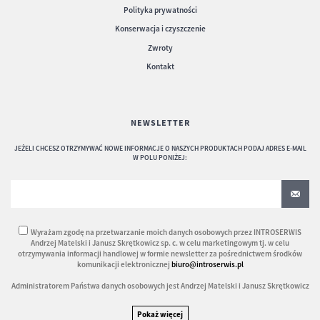
Polityka prywatności
Konserwacja i czyszczenie
Zwroty
Kontakt
NEWSLETTER
JEŻELI CHCESZ OTRZYMYWAĆ NOWE INFORMACJE O NASZYCH PRODUKTACH PODAJ ADRES E-MAIL
W POLU PONIŻEJ:
Wyrażam zgodę na przetwarzanie moich danych osobowych przez INTROSERWIS
Andrzej Matelski i Janusz Skrętkowicz sp. c. w celu marketingowym tj. w celu
otrzymywania informacji handlowej w formie newsletter za pośrednictwem środków
komunikacji elektronicznej
biuro@introserwis.pl
Administratorem Państwa danych osobowych jest Andrzej Matelski i Janusz Skrętkowicz