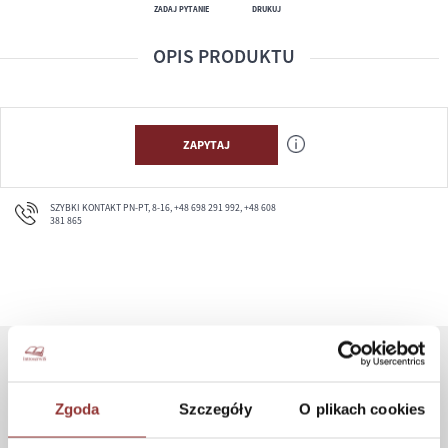
ZADAJ PYTANIE
DRUKUJ
OPIS PRODUKTU
ZAPYTAJ
SZYBKI KONTAKT PN-PT, 8-16, +48 698 291 992, +48 608
381 865
ZAKUPY
Zgoda
Szczegóły
O plikach cookies
Jak kupować
Czas realizacji zamówienia