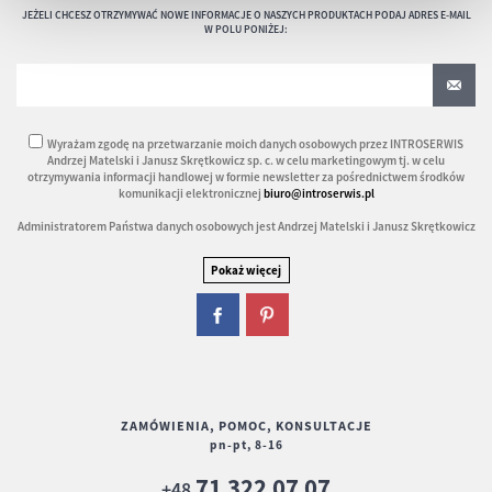
JEŻELI CHCESZ OTRZYMYWAĆ NOWE INFORMACJE O NASZYCH PRODUKTACH PODAJ ADRES E-MAIL
W POLU PONIŻEJ:
Wyrażam zgodę na przetwarzanie moich danych osobowych przez INTROSERWIS
Andrzej Matelski i Janusz Skrętkowicz sp. c. w celu marketingowym tj. w celu
otrzymywania informacji handlowej w formie newsletter za pośrednictwem środków
komunikacji elektronicznej
biuro@introserwis.pl
Administratorem Państwa danych osobowych jest Andrzej Matelski i Janusz Skrętkowicz
ZAMÓWIENIA, POMOC, KONSULTACJE
pn-pt, 8-16
71 322 07 07
+48