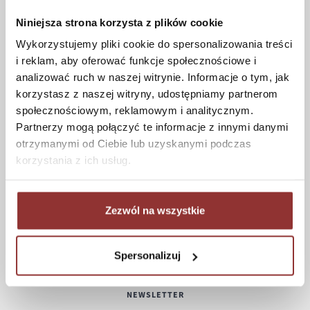
Formy płatności
Niniejsza strona korzysta z plików cookie
Koszt dostawy
Wykorzystujemy pliki cookie do spersonalizowania treści
Informacje techniczne
i reklam, aby oferować funkcje społecznościowe i
analizować ruch w naszej witrynie. Informacje o tym, jak
korzystasz z naszej witryny, udostępniamy partnerom
społecznościowym, reklamowym i analitycznym.
POMOC
Partnerzy mogą połączyć te informacje z innymi danymi
otrzymanymi od Ciebie lub uzyskanymi podczas
Regulamin
korzystania z ich usług.
Częste pytania
Polityka prywatności
Konserwacja i czyszczenie
Zezwól na wszystkie
Zwroty
Kontakt
Spersonalizuj
NEWSLETTER