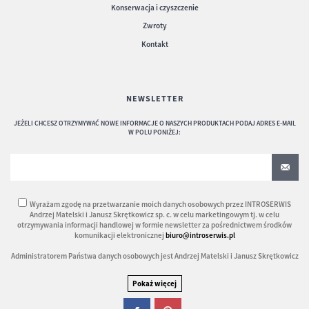
Konserwacja i czyszczenie
Zwroty
Kontakt
NEWSLETTER
JEŻELI CHCESZ OTRZYMYWAĆ NOWE INFORMACJE O NASZYCH PRODUKTACH PODAJ ADRES E-MAIL
W POLU PONIŻEJ:
Wyrażam zgodę na przetwarzanie moich danych osobowych przez INTROSERWIS
Andrzej Matelski i Janusz Skrętkowicz sp. c. w celu marketingowym tj. w celu
otrzymywania informacji handlowej w formie newsletter za pośrednictwem środków
komunikacji elektronicznej
biuro@introserwis.pl
Administratorem Państwa danych osobowych jest Andrzej Matelski i Janusz Skrętkowicz