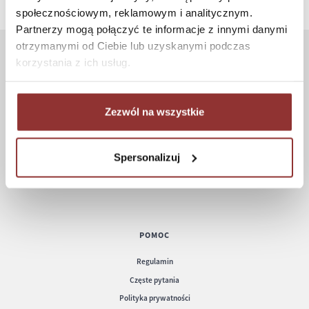
społecznościowym, reklamowym i analitycznym.
Partnerzy mogą połączyć te informacje z innymi danymi
otrzymanymi od Ciebie lub uzyskanymi podczas
korzystania z ich usług.
ZAKUPY
Jak kupować
Zezwól na wszystkie
Czas realizacji zamówienia
Formy płatności
Koszt dostawy
Spersonalizuj
Informacje techniczne
POMOC
Regulamin
Częste pytania
Polityka prywatności