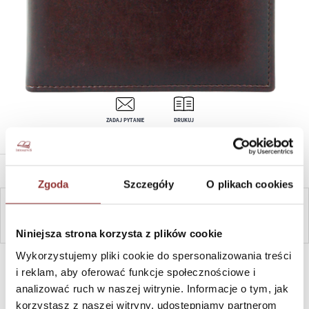
ZADAJ PYTANIE
DRUKUJ
OPIS PRODUKTU
Zgoda
Szczegóły
O plikach cookies
ZAPYTAJ
Niniejsza strona korzysta z plików cookie
Wykorzystujemy pliki cookie do spersonalizowania treści
SZYBKI KONTAKT PN-PT, 8-16, +48 698 291 992, +48 608
381 865
i reklam, aby oferować funkcje społecznościowe i
analizować ruch w naszej witrynie. Informacje o tym, jak
korzystasz z naszej witryny, udostępniamy partnerom