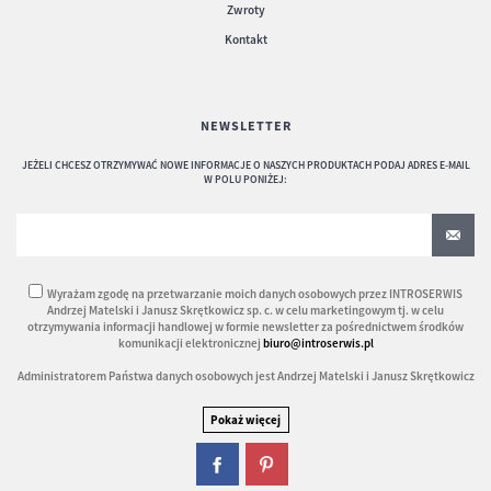
Zwroty
Kontakt
NEWSLETTER
JEŻELI CHCESZ OTRZYMYWAĆ NOWE INFORMACJE O NASZYCH PRODUKTACH PODAJ ADRES E-MAIL
W POLU PONIŻEJ:
Wyrażam zgodę na przetwarzanie moich danych osobowych przez INTROSERWIS
Andrzej Matelski i Janusz Skrętkowicz sp. c. w celu marketingowym tj. w celu
otrzymywania informacji handlowej w formie newsletter za pośrednictwem środków
komunikacji elektronicznej
biuro@introserwis.pl
Administratorem Państwa danych osobowych jest Andrzej Matelski i Janusz Skrętkowicz