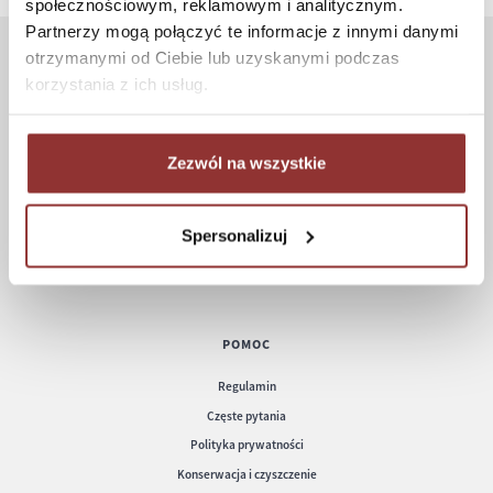
społecznościowym, reklamowym i analitycznym.
Partnerzy mogą połączyć te informacje z innymi danymi
otrzymanymi od Ciebie lub uzyskanymi podczas
ZAKUPY
korzystania z ich usług.
Jak kupować
Czas realizacji zamówienia
Zezwól na wszystkie
Formy płatności
Koszt dostawy
Spersonalizuj
Informacje techniczne
POMOC
Regulamin
Częste pytania
Polityka prywatności
Konserwacja i czyszczenie