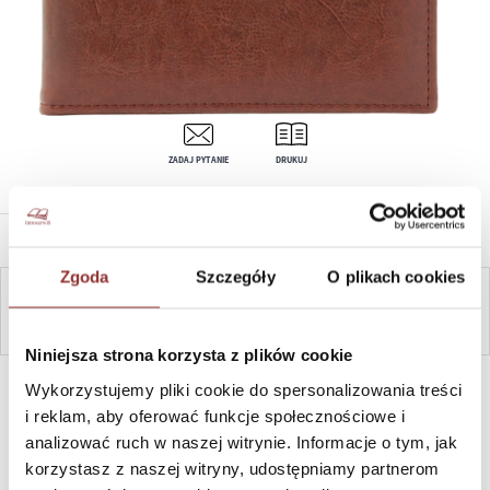
ZADAJ PYTANIE
DRUKUJ
OPIS PRODUKTU
Zgoda
Szczegóły
O plikach cookies
ZAPYTAJ
Niniejsza strona korzysta z plików cookie
SZYBKI KONTAKT PN-PT, 8-16, +48 698 291 992, +48 608
Wykorzystujemy pliki cookie do spersonalizowania treści
381 865
i reklam, aby oferować funkcje społecznościowe i
analizować ruch w naszej witrynie. Informacje o tym, jak
korzystasz z naszej witryny, udostępniamy partnerom