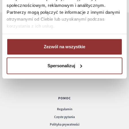
społecznościowym, reklamowym i analitycznym.
Partnerzy mogą połączyć te informacje z innymi danymi
otrzymanymi od Ciebie lub uzyskanymi podczas
korzystania z ich usług.
ZAKUPY
Jak kupować
Zezwól na wszystkie
Czas realizacji zamówienia
Formy płatności
Koszt dostawy
Spersonalizuj
Informacje techniczne
POMOC
Regulamin
Częste pytania
Polityka prywatności