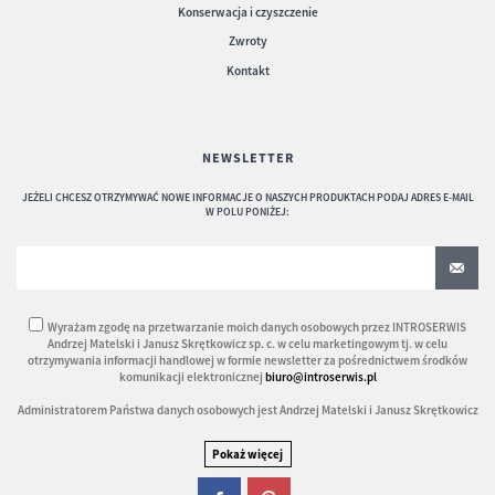
Konserwacja i czyszczenie
Zwroty
Kontakt
NEWSLETTER
JEŻELI CHCESZ OTRZYMYWAĆ NOWE INFORMACJE O NASZYCH PRODUKTACH PODAJ ADRES E-MAIL
W POLU PONIŻEJ:
Wyrażam zgodę na przetwarzanie moich danych osobowych przez INTROSERWIS
Andrzej Matelski i Janusz Skrętkowicz sp. c. w celu marketingowym tj. w celu
otrzymywania informacji handlowej w formie newsletter za pośrednictwem środków
komunikacji elektronicznej
biuro@introserwis.pl
Administratorem Państwa danych osobowych jest Andrzej Matelski i Janusz Skrętkowicz