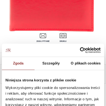
ZADAJ PYTANIE
DRUKUJ
OPIS PRODUKTU
Zgoda
Szczegóły
O plikach cookies
ZAPYTAJ
Niniejsza strona korzysta z plików cookie
Wykorzystujemy pliki cookie do spersonalizowania treści
SZYBKI KONTAKT PN-PT, 8-16, +48 698 291 992, +48 608
381 865
i reklam, aby oferować funkcje społecznościowe i
analizować ruch w naszej witrynie. Informacje o tym, jak
korzystasz z naszej witryny, udostępniamy partnerom