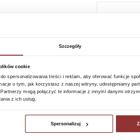
SZYBKI KONTAKT 
Szczegóły
 plików cookie
do spersonalizowania treści i reklam, aby oferować funkcje sp
ormacje o tym, jak korzystasz z naszej witryny, udostępniamy p
Partnerzy mogą połączyć te informacje z innymi danymi otrzym
nia z ich usług.
NEWSLETTER
ZAMÓ
pn-pt
JEŻELI CHCESZ OTRZYMYWAĆ NOWE INFORMACJE
Spersonalizuj
Z
O NASZYCH PRODUKTACH PODAJ ADRES E-MAIL W
+4
POLU PONIŻEJ:
i
+4