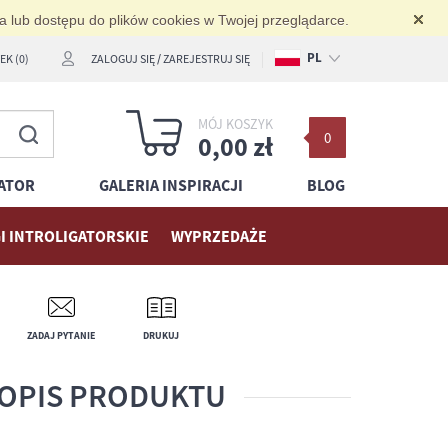
ia lub dostępu do plików cookies w Twojej przeglądarce.
PL
K (0)
ZALOGUJ SIĘ
/
ZAREJESTRUJ SIĘ
EN
MÓJ KOSZYK
0
DE
0,00 zł
ATOR
GALERIA INSPIRACJI
BLOG
I INTROLIGATORSKIE
WYPRZEDAŻE
ZADAJ PYTANIE
DRUKUJ
OPIS PRODUKTU