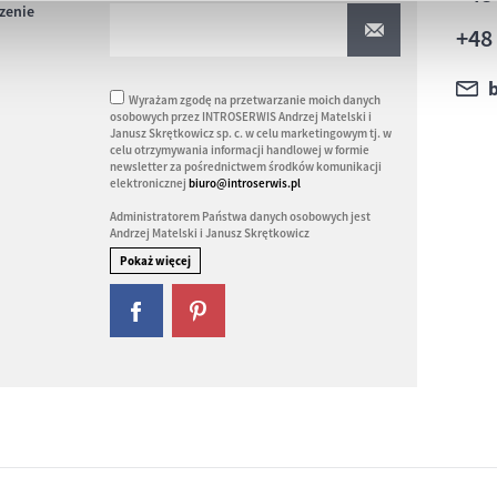
czenie
+48
Wyrażam zgodę na przetwarzanie moich danych
osobowych przez INTROSERWIS Andrzej Matelski i
Janusz Skrętkowicz sp. c. w celu marketingowym tj. w
celu otrzymywania informacji handlowej w formie
newsletter za pośrednictwem środków komunikacji
elektronicznej
biuro@introserwis.pl
Administratorem Państwa danych osobowych jest
Andrzej Matelski i Janusz Skrętkowicz