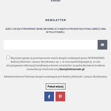
Kontakt
NEWSLETTER
JEŻELI CHCESZ OTRZYMYWAĆ NOWE INFORMACJE O NASZYCH PRODUKTACH PODAJ ADRES E-MAIL
W POLU PONIŻEJ:
Wyrażam zgodę na przetwarzanie moich danych osobowych przez INTROSERWIS
Andrzej Matelski i Janusz Skrętkowicz sp. c. w celu marketingowym tj. w celu
otrzymywania informacji handlowej w formie newsletter za pośrednictwem środków
komunikacji elektronicznej
biuro@introserwis.pl
Administratorem Państwa danych osobowych jest Andrzej Matelski i Janusz Skrętkowicz