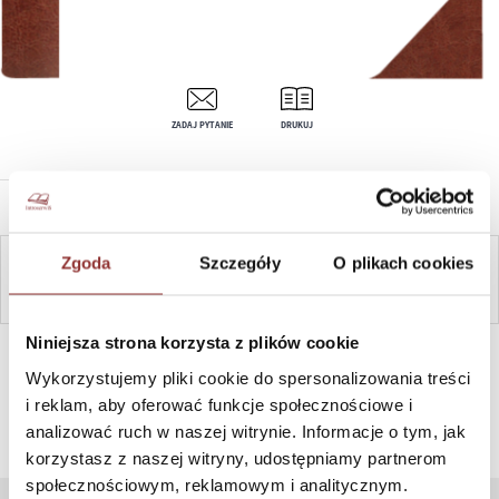
ZADAJ PYTANIE
DRUKUJ
OPIS PRODUKTU
Zgoda
Szczegóły
O plikach cookies
ZAPYTAJ
Niniejsza strona korzysta z plików cookie
SZYBKI KONTAKT PN-PT, 8-16, +48 698 291 992, +48 608
381 865
Wykorzystujemy pliki cookie do spersonalizowania treści
i reklam, aby oferować funkcje społecznościowe i
analizować ruch w naszej witrynie. Informacje o tym, jak
korzystasz z naszej witryny, udostępniamy partnerom
społecznościowym, reklamowym i analitycznym.