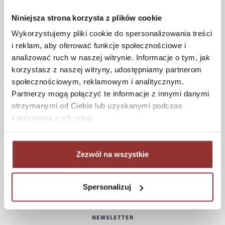
Czas realizacji zamówienia
Formy płatności
Niniejsza strona korzysta z plików cookie
Koszt dostawy
Wykorzystujemy pliki cookie do spersonalizowania treści
Informacje techniczne
i reklam, aby oferować funkcje społecznościowe i
analizować ruch w naszej witrynie. Informacje o tym, jak
korzystasz z naszej witryny, udostępniamy partnerom
społecznościowym, reklamowym i analitycznym.
POMOC
Partnerzy mogą połączyć te informacje z innymi danymi
otrzymanymi od Ciebie lub uzyskanymi podczas
Regulamin
korzystania z ich usług.
Częste pytania
Polityka prywatności
Konserwacja i czyszczenie
Zezwól na wszystkie
Zwroty
Kontakt
Spersonalizuj
NEWSLETTER