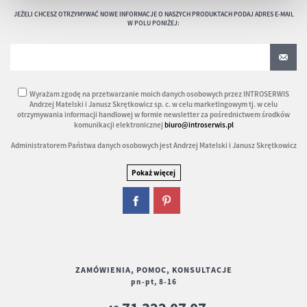
JEŻELI CHCESZ OTRZYMYWAĆ NOWE INFORMACJE O NASZYCH PRODUKTACH PODAJ ADRES E-MAIL
W POLU PONIŻEJ:
Wyrażam zgodę na przetwarzanie moich danych osobowych przez INTROSERWIS
Andrzej Matelski i Janusz Skrętkowicz sp. c. w celu marketingowym tj. w celu
otrzymywania informacji handlowej w formie newsletter za pośrednictwem środków
komunikacji elektronicznej
biuro@introserwis.pl
Administratorem Państwa danych osobowych jest Andrzej Matelski i Janusz Skrętkowicz
ZAMÓWIENIA, POMOC, KONSULTACJE
pn-pt, 8-16