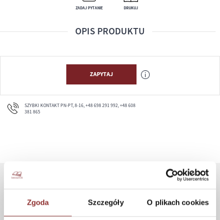
ZADAJ PYTANIE
DRUKUJ
OPIS PRODUKTU
ZAPYTAJ
SZYBKI KONTAKT PN-PT, 8-16, +48 698 291 992, +48 608
381 865
ZAKUPY
Zgoda
Szczegóły
O plikach cookies
Jak kupować