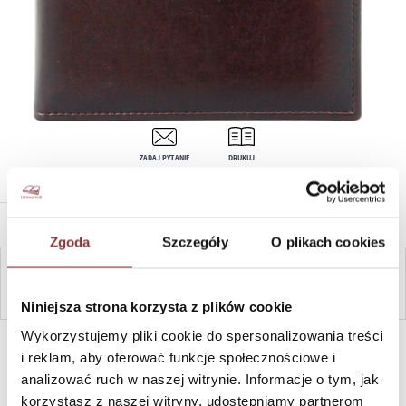
ZADAJ PYTANIE
DRUKUJ
OPIS PRODUKTU
Zgoda
Szczegóły
O plikach cookies
ZAPYTAJ
Niniejsza strona korzysta z plików cookie
Wykorzystujemy pliki cookie do spersonalizowania treści
SZYBKI KONTAKT PN-PT, 8-16, +48 698 291 992, +48 608
381 865
i reklam, aby oferować funkcje społecznościowe i
analizować ruch w naszej witrynie. Informacje o tym, jak
korzystasz z naszej witryny, udostępniamy partnerom