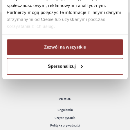
społecznościowym, reklamowym i analitycznym.
Partnerzy mogą połączyć te informacje z innymi danymi
otrzymanymi od Ciebie lub uzyskanymi podczas
korzystania z ich usług.
ZAKUPY
Jak kupować
Zezwól na wszystkie
Czas realizacji zamówienia
Formy płatności
Koszt dostawy
Spersonalizuj
Informacje techniczne
POMOC
Regulamin
Częste pytania
Polityka prywatności