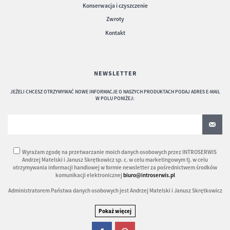
Konserwacja i czyszczenie
Zwroty
Kontakt
NEWSLETTER
JEŻELI CHCESZ OTRZYMYWAĆ NOWE INFORMACJE O NASZYCH PRODUKTACH PODAJ ADRES E-MAIL
W POLU PONIŻEJ:
Wyrażam zgodę na przetwarzanie moich danych osobowych przez INTROSERWIS
Andrzej Matelski i Janusz Skrętkowicz sp. c. w celu marketingowym tj. w celu
otrzymywania informacji handlowej w formie newsletter za pośrednictwem środków
komunikacji elektronicznej
biuro@introserwis.pl
Administratorem Państwa danych osobowych jest Andrzej Matelski i Janusz Skrętkowicz