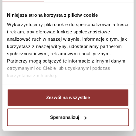
Jak kupować
Czas realizacji zamówienia
Niniejsza strona korzysta z plików cookie
Formy płatności
Wykorzystujemy pliki cookie do spersonalizowania treści
Koszt dostawy
i reklam, aby oferować funkcje społecznościowe i
Informacje techniczne
analizować ruch w naszej witrynie. Informacje o tym, jak
korzystasz z naszej witryny, udostępniamy partnerom
społecznościowym, reklamowym i analitycznym.
Partnerzy mogą połączyć te informacje z innymi danymi
POMOC
otrzymanymi od Ciebie lub uzyskanymi podczas
korzystania z ich usług.
Regulamin
Częste pytania
Polityka prywatności
Zezwól na wszystkie
Konserwacja i czyszczenie
Zwroty
Kontakt
Spersonalizuj