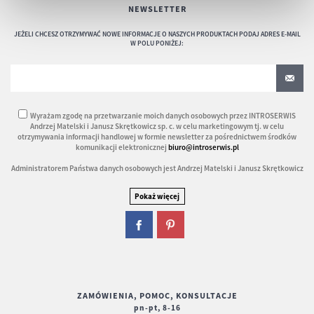
NEWSLETTER
JEŻELI CHCESZ OTRZYMYWAĆ NOWE INFORMACJE O NASZYCH PRODUKTACH PODAJ ADRES E-MAIL
W POLU PONIŻEJ:
Wyrażam zgodę na przetwarzanie moich danych osobowych przez INTROSERWIS
Andrzej Matelski i Janusz Skrętkowicz sp. c. w celu marketingowym tj. w celu
otrzymywania informacji handlowej w formie newsletter za pośrednictwem środków
komunikacji elektronicznej
biuro@introserwis.pl
Administratorem Państwa danych osobowych jest Andrzej Matelski i Janusz Skrętkowicz
ZAMÓWIENIA, POMOC, KONSULTACJE
pn-pt, 8-16