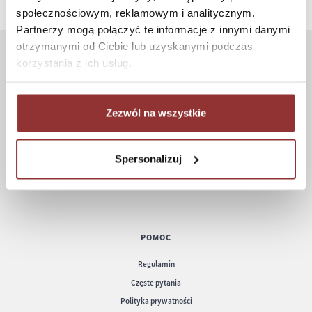
społecznościowym, reklamowym i analitycznym.
Partnerzy mogą połączyć te informacje z innymi danymi
otrzymanymi od Ciebie lub uzyskanymi podczas
korzystania z ich usług.
ZAKUPY
Jak kupować
Zezwól na wszystkie
Czas realizacji zamówienia
Formy płatności
Koszt dostawy
Spersonalizuj
Informacje techniczne
POMOC
Regulamin
Częste pytania
Polityka prywatności