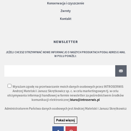
Konserwacja i czyszczenie
Zwroty
Kontakt
NEWSLETTER
JEŻELI CHCESZ OTRZYMYWAĆ NOWE INFORMACJE O NASZYCH PRODUKTACH PODAJ ADRES E-MAIL
W POLU PONIŻEJ:
Wyrażam zgodę na przetwarzanie moich danych osobowych przez INTROSERWIS
Andrzej Matelski i Janusz Skrętkowicz sp. c. w celu marketingowym tj. w celu
otrzymywania informacji handlowej w formie newsletter za pośrednictwem środków
komunikacji elektronicznej
biuro@introserwis.pl
Administratorem Państwa danych osobowych jest Andrzej Matelski i Janusz Skrętkowicz