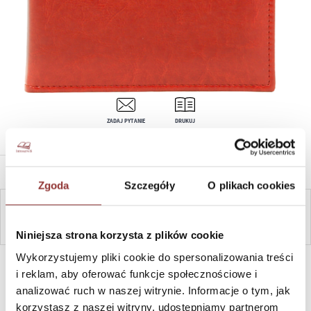
ZADAJ PYTANIE
DRUKUJ
OPIS PRODUKTU
Zgoda
Szczegóły
O plikach cookies
ZAPYTAJ
Niniejsza strona korzysta z plików cookie
Wykorzystujemy pliki cookie do spersonalizowania treści
SZYBKI KONTAKT PN-PT, 8-16, +48 698 291 992, +48 608
381 865
i reklam, aby oferować funkcje społecznościowe i
analizować ruch w naszej witrynie. Informacje o tym, jak
korzystasz z naszej witryny, udostępniamy partnerom