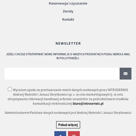
Konserwacja i czyszczenie
Zwroty
Kontakt
NEWSLETTER
JEŻELI CHCESZ OTRZYMYWAĆ NOWE INFORMACJE O NASZYCH PRODUKTACH PODAJ ADRES E-MAIL
W POLU PONIŻEJ:
Wyrażam zgodę na przetwarzanie moich danych osobowych przez INTROSERWIS
Andrzej Matelski i Janusz Skrętkowicz sp. c. w celu marketingowym tj. w celu
otrzymywania informacji handlowej w formie newsletter za pośrednictwem środków
komunikacji elektronicznej
biuro@introserwis.pl
Administratorem Państwa danych osobowych jest Andrzej Matelski i Janusz Skrętkowicz