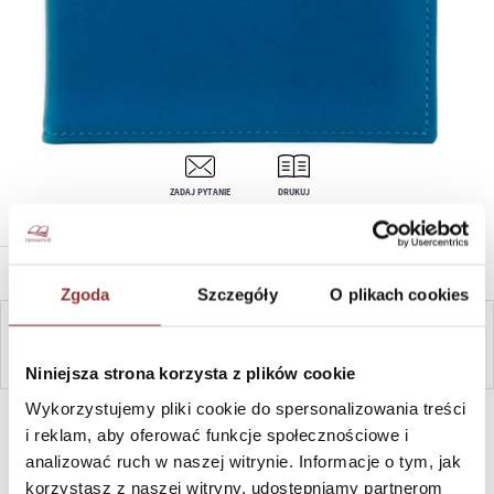
ZADAJ PYTANIE
DRUKUJ
OPIS PRODUKTU
Zgoda
Szczegóły
O plikach cookies
ZAPYTAJ
Niniejsza strona korzysta z plików cookie
Wykorzystujemy pliki cookie do spersonalizowania treści
SZYBKI KONTAKT PN-PT, 8-16, +48 698 291 992, +48 608
381 865
i reklam, aby oferować funkcje społecznościowe i
analizować ruch w naszej witrynie. Informacje o tym, jak
korzystasz z naszej witryny, udostępniamy partnerom