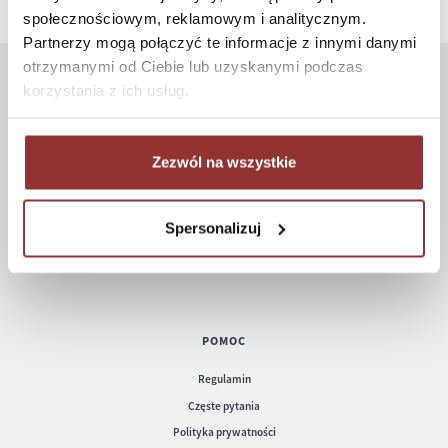
społecznościowym, reklamowym i analitycznym.
Partnerzy mogą połączyć te informacje z innymi danymi
otrzymanymi od Ciebie lub uzyskanymi podczas
korzystania z ich usług.
ZAKUPY
Jak kupować
Zezwól na wszystkie
Czas realizacji zamówienia
Formy płatności
Koszt dostawy
Spersonalizuj
Informacje techniczne
POMOC
Regulamin
Częste pytania
Polityka prywatności