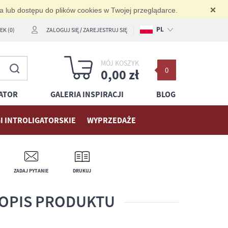
ia lub dostępu do plików cookies w Twojej przeglądarce.
PL
K (0)
ZALOGUJ SIĘ
/
ZAREJESTRUJ SIĘ
EN
MÓJ KOSZYK
0
DE
0,00 zł
ATOR
GALERIA INSPIRACJI
BLOG
I INTROLIGATORSKIE
WYPRZEDAŻE
ZADAJ PYTANIE
DRUKUJ
OPIS PRODUKTU