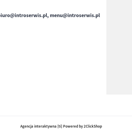
biuro@introserwis.pl, menu@introserwis.pl
Agencja interaktywna [ti] Powered by 2ClickShop