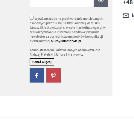
+48
Wyrażam zgodę na przetwarzanie moich danych
osobowych przez INTROSERWIS Andrzej Matelski i
Janusz Skrętkowicz sp. c. w celu marketingowym tj. w
celu otrzymywania informacji handlowej w formie
newsletter za pośrednictwem środków komunikacji
elektronicznej
biuro@introserwis.pl
Administratorem Państwa danych osobowych jest
Andrzej Matelski i Janusz Skrętkowicz