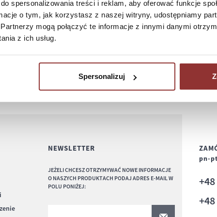
do spersonalizowania treści i reklam, aby oferować funkcje sp
ormacje o tym, jak korzystasz z naszej witryny, udostępniamy p
Partnerzy mogą połączyć te informacje z innymi danymi otrzym
nia z ich usług.
Spersonalizuj
Z
NEWSLETTER
ZAMÓ
pn-pt
JEŻELI CHCESZ OTRZYMYWAĆ NOWE INFORMACJE
O NASZYCH PRODUKTACH PODAJ ADRES E-MAIL W
+4
POLU PONIŻEJ:
i
+4
czenie