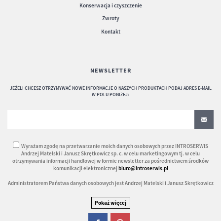
Konserwacja i czyszczenie
Zwroty
Kontakt
NEWSLETTER
JEŻELI CHCESZ OTRZYMYWAĆ NOWE INFORMACJE O NASZYCH PRODUKTACH PODAJ ADRES E-MAIL
W POLU PONIŻEJ:
Wyrażam zgodę na przetwarzanie moich danych osobowych przez INTROSERWIS
Andrzej Matelski i Janusz Skrętkowicz sp. c. w celu marketingowym tj. w celu
otrzymywania informacji handlowej w formie newsletter za pośrednictwem środków
komunikacji elektronicznej
biuro@introserwis.pl
Administratorem Państwa danych osobowych jest Andrzej Matelski i Janusz Skrętkowicz