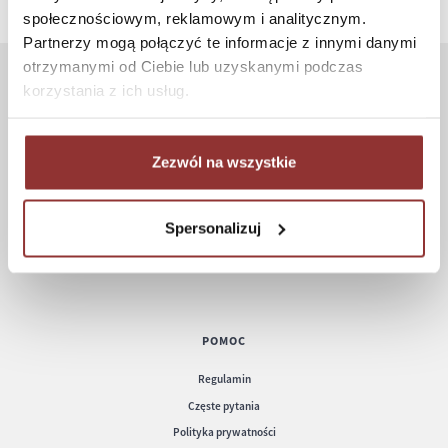
społecznościowym, reklamowym i analitycznym.
Partnerzy mogą połączyć te informacje z innymi danymi
otrzymanymi od Ciebie lub uzyskanymi podczas
korzystania z ich usług.
ZAKUPY
Jak kupować
Zezwól na wszystkie
Czas realizacji zamówienia
Formy płatności
Koszt dostawy
Spersonalizuj
Informacje techniczne
POMOC
Regulamin
Częste pytania
Polityka prywatności