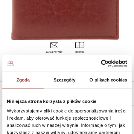
ZADAJ PYTANIE
DRUKUJ
OPIS PRODUKTU
Zgoda
Szczegóły
O plikach cookies
ZAPYTAJ
Niniejsza strona korzysta z plików cookie
Wykorzystujemy pliki cookie do spersonalizowania treści
SZYBKI KONTAKT PN-PT, 8-16, +48 698 291 992, +48 608
381 865
i reklam, aby oferować funkcje społecznościowe i
analizować ruch w naszej witrynie. Informacje o tym, jak
korzystasz z naszej witryny, udostępniamy partnerom