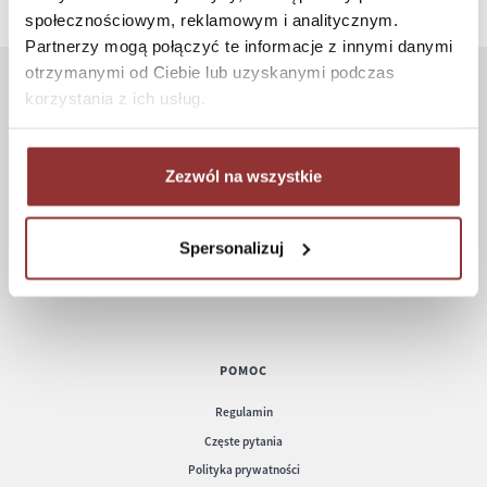
społecznościowym, reklamowym i analitycznym.
Partnerzy mogą połączyć te informacje z innymi danymi
otrzymanymi od Ciebie lub uzyskanymi podczas
korzystania z ich usług.
ZAKUPY
Jak kupować
Zezwól na wszystkie
Czas realizacji zamówienia
Formy płatności
Koszt dostawy
Spersonalizuj
Informacje techniczne
POMOC
Regulamin
Częste pytania
Polityka prywatności