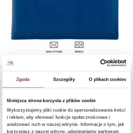
ZADAJ PYTANIE
DRUKUJ
OPIS PRODUKTU
Zgoda
Szczegóły
O plikach cookies
ZAPYTAJ
Niniejsza strona korzysta z plików cookie
Wykorzystujemy pliki cookie do spersonalizowania treści
SZYBKI KONTAKT PN-PT, 8-16, +48 698 291 992, +48 608
381 865
i reklam, aby oferować funkcje społecznościowe i
analizować ruch w naszej witrynie. Informacje o tym, jak
korzystasz z naszej witryny, udostępniamy partnerom