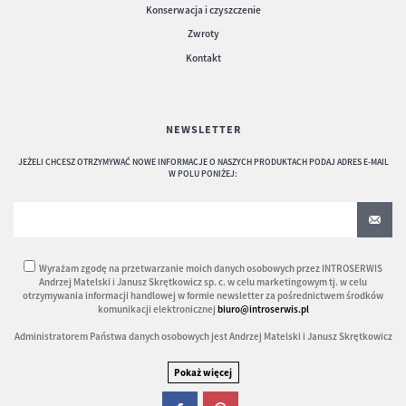
Konserwacja i czyszczenie
Zwroty
Kontakt
NEWSLETTER
JEŻELI CHCESZ OTRZYMYWAĆ NOWE INFORMACJE O NASZYCH PRODUKTACH PODAJ ADRES E-MAIL
W POLU PONIŻEJ:
Wyrażam zgodę na przetwarzanie moich danych osobowych przez INTROSERWIS
Andrzej Matelski i Janusz Skrętkowicz sp. c. w celu marketingowym tj. w celu
otrzymywania informacji handlowej w formie newsletter za pośrednictwem środków
komunikacji elektronicznej
biuro@introserwis.pl
Administratorem Państwa danych osobowych jest Andrzej Matelski i Janusz Skrętkowicz