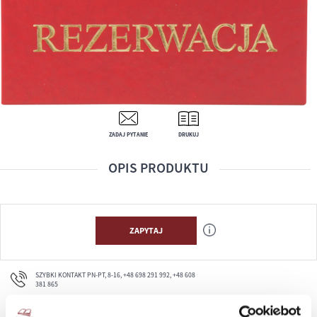
ZADAJ PYTANIE
DRUKUJ
OPIS PRODUKTU
ZAPYTAJ
SZYBKI KONTAKT PN-PT, 8-16, +48 698 291 992, +48 608
381 865