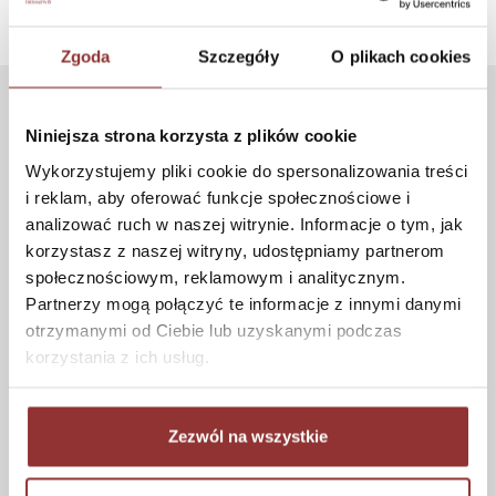
Zgoda
Szczegóły
O plikach cookies
ZAKUPY
Niniejsza strona korzysta z plików cookie
Wykorzystujemy pliki cookie do spersonalizowania treści
Jak kupować
i reklam, aby oferować funkcje społecznościowe i
Czas realizacji zamówienia
analizować ruch w naszej witrynie. Informacje o tym, jak
Formy płatności
korzystasz z naszej witryny, udostępniamy partnerom
Koszt dostawy
społecznościowym, reklamowym i analitycznym.
Informacje techniczne
Partnerzy mogą połączyć te informacje z innymi danymi
otrzymanymi od Ciebie lub uzyskanymi podczas
korzystania z ich usług.
POMOC
Zezwól na wszystkie
Regulamin
Częste pytania