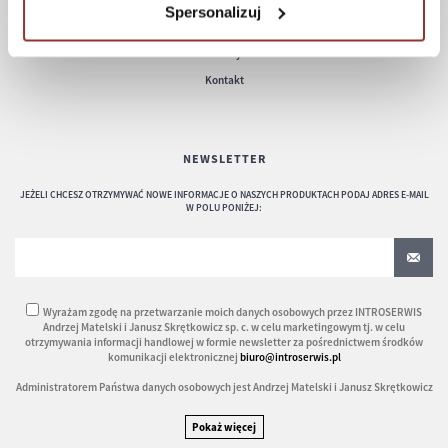
Polityka prywatności
Spersonalizuj
Konserwacja i czyszczenie
Zwroty
Kontakt
NEWSLETTER
JEŻELI CHCESZ OTRZYMYWAĆ NOWE INFORMACJE O NASZYCH PRODUKTACH PODAJ ADRES E-MAIL
W POLU PONIŻEJ:
Wyrażam zgodę na przetwarzanie moich danych osobowych przez INTROSERWIS
Andrzej Matelski i Janusz Skrętkowicz sp. c. w celu marketingowym tj. w celu
otrzymywania informacji handlowej w formie newsletter za pośrednictwem środków
komunikacji elektronicznej
biuro@introserwis.pl
Administratorem Państwa danych osobowych jest Andrzej Matelski i Janusz Skrętkowicz