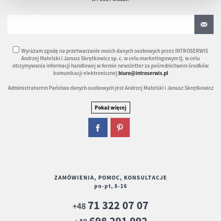
Wyrażam zgodę na przetwarzanie moich danych osobowych przez INTROSERWIS
Andrzej Matelski i Janusz Skrętkowicz sp. c. w celu marketingowym tj. w celu
otrzymywania informacji handlowej w formie newsletter za pośrednictwem środków
komunikacji elektronicznej
biuro@introserwis.pl
Administratorem Państwa danych osobowych jest Andrzej Matelski i Janusz Skrętkowicz
ZAMÓWIENIA, POMOC, KONSULTACJE
pn-pt, 8-16
71 322 07 07
+48
698 291 992