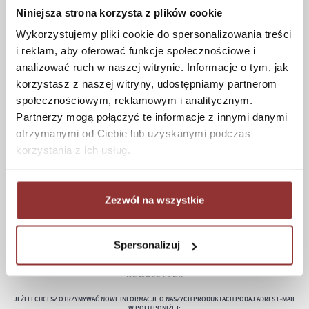
Niniejsza strona korzysta z plików cookie
Koszt dostawy
Wykorzystujemy pliki cookie do spersonalizowania treści
Informacje techniczne
i reklam, aby oferować funkcje społecznościowe i
analizować ruch w naszej witrynie. Informacje o tym, jak
korzystasz z naszej witryny, udostępniamy partnerom
społecznościowym, reklamowym i analitycznym.
POMOC
Partnerzy mogą połączyć te informacje z innymi danymi
Regulamin
otrzymanymi od Ciebie lub uzyskanymi podczas
Częste pytania
korzystania z ich usług.
Polityka prywatności
Konserwacja i czyszczenie
Zezwól na wszystkie
Zwroty
Kontakt
Spersonalizuj
NEWSLETTER
JEŻELI CHCESZ OTRZYMYWAĆ NOWE INFORMACJE O NASZYCH PRODUKTACH PODAJ ADRES E-MAIL
W POLU PONIŻEJ: