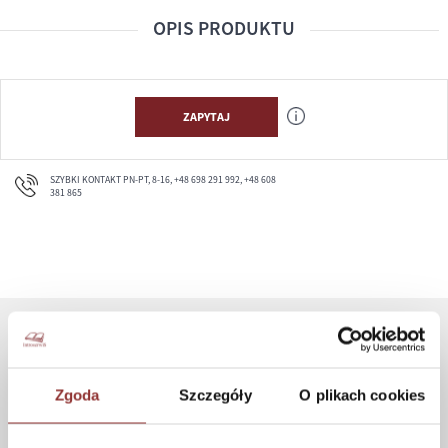
OPIS PRODUKTU
ZAPYTAJ
SZYBKI KONTAKT PN-PT, 8-16, +48 698 291 992, +48 608
381 865
ZAKUPY
Zgoda
Szczegóły
O plikach cookies
Jak kupować
Czas realizacji zamówienia
Formy płatności