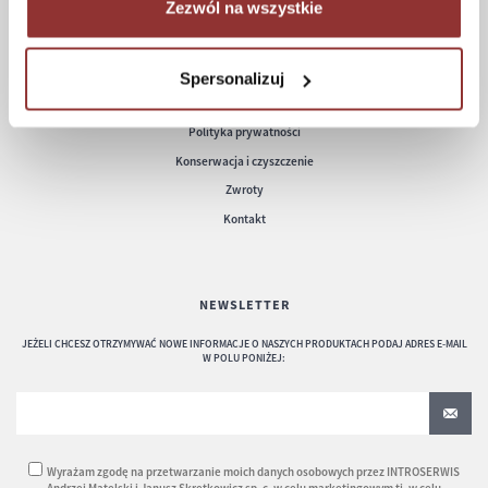
Zezwól na wszystkie
POMOC
Regulamin
Spersonalizuj
Częste pytania
Polityka prywatności
Konserwacja i czyszczenie
Zwroty
Kontakt
NEWSLETTER
JEŻELI CHCESZ OTRZYMYWAĆ NOWE INFORMACJE O NASZYCH PRODUKTACH PODAJ ADRES E-MAIL
W POLU PONIŻEJ:
Wyrażam zgodę na przetwarzanie moich danych osobowych przez INTROSERWIS
Andrzej Matelski i Janusz Skrętkowicz sp. c. w celu marketingowym tj. w celu