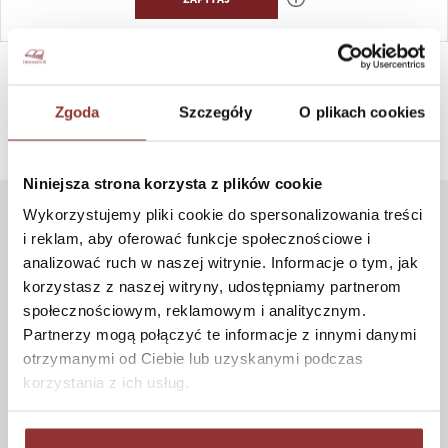
SZYBKI KONTAKT PN-PT, 8-16, +48 698 291 992, +48 608
381 865
Zgoda
Szczegóły
O plikach cookies
Niniejsza strona korzysta z plików cookie
Wykorzystujemy pliki cookie do spersonalizowania treści
ZAKUPY
i reklam, aby oferować funkcje społecznościowe i
analizować ruch w naszej witrynie. Informacje o tym, jak
Jak kupować
korzystasz z naszej witryny, udostępniamy partnerom
Czas realizacji zamówienia
społecznościowym, reklamowym i analitycznym.
Formy płatności
Partnerzy mogą połączyć te informacje z innymi danymi
Koszt dostawy
otrzymanymi od Ciebie lub uzyskanymi podczas
korzystania z ich usług.
Informacje techniczne