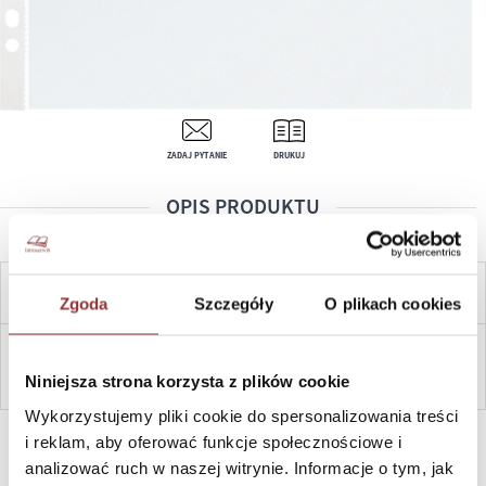
ZADAJ PYTANIE
DRUKUJ
OPIS PRODUKTU
CENA OD:
1,00
ZŁ
Zgoda
Szczegóły
O plikach cookies
ZAPYTAJ
Niniejsza strona korzysta z plików cookie
Wykorzystujemy pliki cookie do spersonalizowania treści
SZYBKI KONTAKT PN-PT, 8-16, +48 698 291 992, +48 608
i reklam, aby oferować funkcje społecznościowe i
381 865
analizować ruch w naszej witrynie. Informacje o tym, jak