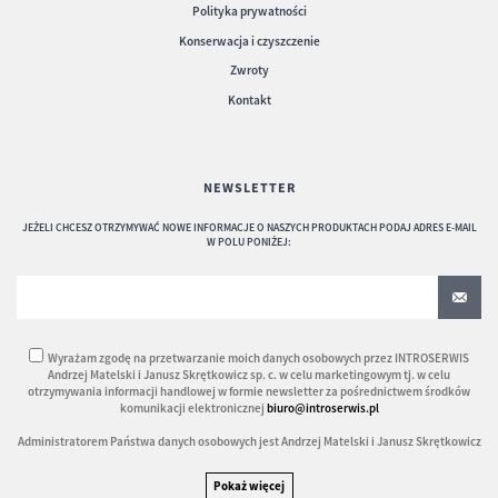
Polityka prywatności
Konserwacja i czyszczenie
Zwroty
Kontakt
NEWSLETTER
JEŻELI CHCESZ OTRZYMYWAĆ NOWE INFORMACJE O NASZYCH PRODUKTACH PODAJ ADRES E-MAIL
W POLU PONIŻEJ:
Wyrażam zgodę na przetwarzanie moich danych osobowych przez INTROSERWIS
Andrzej Matelski i Janusz Skrętkowicz sp. c. w celu marketingowym tj. w celu
otrzymywania informacji handlowej w formie newsletter za pośrednictwem środków
komunikacji elektronicznej
biuro@introserwis.pl
Administratorem Państwa danych osobowych jest Andrzej Matelski i Janusz Skrętkowicz