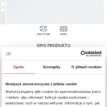
ZADAJ PYTANIE
DRUKUJ
OPIS PRODUKTU
CENA OD:
0,99
ZŁ
Zgoda
Szczegóły
O plikach cookies
ZAPYTAJ
Niniejsza strona korzysta z plików cookie
Wykorzystujemy pliki cookie do spersonalizowania treści
SZYBKI KONTAKT PN-PT, 8-16, +48 698 291 992, +48 608
i reklam, aby oferować funkcje społecznościowe i
381 865
analizować ruch w naszej witrynie. Informacje o tym, jak