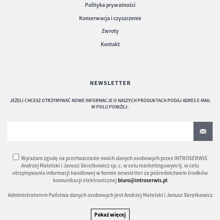
Polityka prywatności
Konserwacja i czyszczenie
Zwroty
Kontakt
NEWSLETTER
JEŻELI CHCESZ OTRZYMYWAĆ NOWE INFORMACJE O NASZYCH PRODUKTACH PODAJ ADRES E-MAIL
W POLU PONIŻEJ:
Wyrażam zgodę na przetwarzanie moich danych osobowych przez INTROSERWIS
Andrzej Matelski i Janusz Skrętkowicz sp. c. w celu marketingowym tj. w celu
otrzymywania informacji handlowej w formie newsletter za pośrednictwem środków
komunikacji elektronicznej
biuro@introserwis.pl
Administratorem Państwa danych osobowych jest Andrzej Matelski i Janusz Skrętkowicz