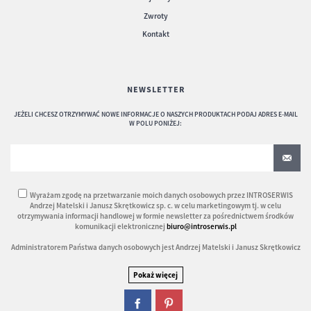
Zwroty
Kontakt
NEWSLETTER
JEŻELI CHCESZ OTRZYMYWAĆ NOWE INFORMACJE O NASZYCH PRODUKTACH PODAJ ADRES E-MAIL
W POLU PONIŻEJ:
Wyrażam zgodę na przetwarzanie moich danych osobowych przez INTROSERWIS
Andrzej Matelski i Janusz Skrętkowicz sp. c. w celu marketingowym tj. w celu
otrzymywania informacji handlowej w formie newsletter za pośrednictwem środków
komunikacji elektronicznej
biuro@introserwis.pl
Administratorem Państwa danych osobowych jest Andrzej Matelski i Janusz Skrętkowicz