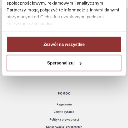
społecznościowym, reklamowym i analitycznym.
Partnerzy mogą połączyć te informacje z innymi danymi
otrzymanymi od Ciebie lub uzyskanymi podczas
korzystania z ich usług.
ZAKUPY
Jak kupować
Czas realizacji zamówienia
Zezwól na wszystkie
Formy płatności
Koszt dostawy
Spersonalizuj
Informacje techniczne
POMOC
Regulamin
Częste pytania
Polityka prywatności
Konserwacja i czyszczenie