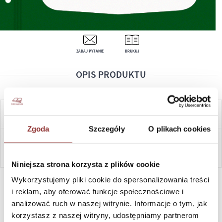
ZADAJ PYTANIE
DRUKUJ
OPIS PRODUKTU
CENA OD:
5,60
ZŁ
Zgoda
Szczegóły
O plikach cookies
ZAPYTAJ
Niniejsza strona korzysta z plików cookie
SZYBKI KONTAKT PN-PT, 8-16, +48 698 291 992, +48 608
Wykorzystujemy pliki cookie do spersonalizowania treści
381 865
i reklam, aby oferować funkcje społecznościowe i
analizować ruch w naszej witrynie. Informacje o tym, jak
korzystasz z naszej witryny, udostępniamy partnerom