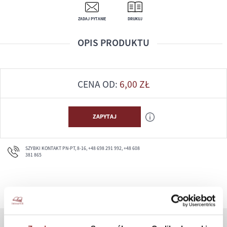
ZADAJ PYTANIE
DRUKUJ
OPIS PRODUKTU
CENA OD:
6,00
ZŁ
ZAPYTAJ
SZYBKI KONTAKT PN-PT, 8-16, +48 698 291 992, +48 608
381 865