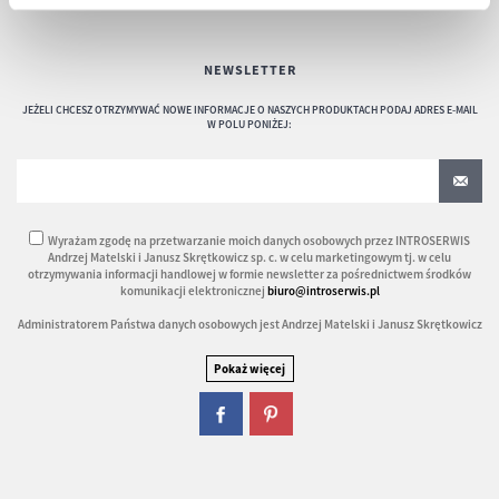
NEWSLETTER
JEŻELI CHCESZ OTRZYMYWAĆ NOWE INFORMACJE O NASZYCH PRODUKTACH PODAJ ADRES E-MAIL
W POLU PONIŻEJ:
Wyrażam zgodę na przetwarzanie moich danych osobowych przez INTROSERWIS
Andrzej Matelski i Janusz Skrętkowicz sp. c. w celu marketingowym tj. w celu
otrzymywania informacji handlowej w formie newsletter za pośrednictwem środków
komunikacji elektronicznej
biuro@introserwis.pl
Administratorem Państwa danych osobowych jest Andrzej Matelski i Janusz Skrętkowicz