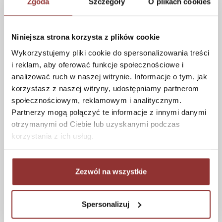
Zgoda
Szczegóły
O plikach cookies
ZAKUPY
Jak kupować
Niniejsza strona korzysta z plików cookie
Czas realizacji zamówienia
Wykorzystujemy pliki cookie do spersonalizowania treści
Formy płatności
i reklam, aby oferować funkcje społecznościowe i
Koszt dostawy
analizować ruch w naszej witrynie. Informacje o tym, jak
Informacje techniczne
korzystasz z naszej witryny, udostępniamy partnerom
społecznościowym, reklamowym i analitycznym.
Partnerzy mogą połączyć te informacje z innymi danymi
otrzymanymi od Ciebie lub uzyskanymi podczas
POMOC
korzystania z ich usług.
Regulamin
Częste pytania
Zezwól na wszystkie
Polityka prywatności
Konserwacja i czyszczenie
Zwroty
Spersonalizuj
Kontakt