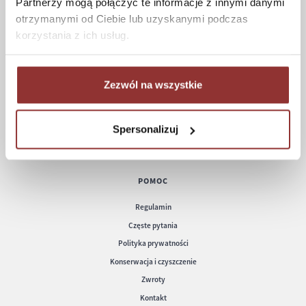
Partnerzy mogą połączyć te informacje z innymi danymi
ZAKUPY
otrzymanymi od Ciebie lub uzyskanymi podczas
korzystania z ich usług.
Jak kupować
Czas realizacji zamówienia
Formy płatności
Zezwól na wszystkie
Koszt dostawy
Informacje techniczne
Spersonalizuj
POMOC
Regulamin
Częste pytania
Polityka prywatności
Konserwacja i czyszczenie
Zwroty
Kontakt