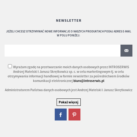
NEWSLETTER
JEŻELI CHCESZ OTRZYMYWAĆ NOWE INFORMACJE O NASZYCH PRODUKTACH PODAJ ADRES E-MAIL
W POLU PONIŻEJ:
Wyrażam zgodę na przetwarzanie moich danych osobowych przez INTROSERWIS
Andrzej Matelski i Janusz Skrętkowicz sp. c. w celu marketingowym tj. w celu
otrzymywania informacji handlowej w formie newsletter za pośrednictwem środków
komunikacji elektronicznej
biuro@introserwis.pl
Administratorem Państwa danych osobowych jest Andrzej Matelski i Janusz Skrętkowicz