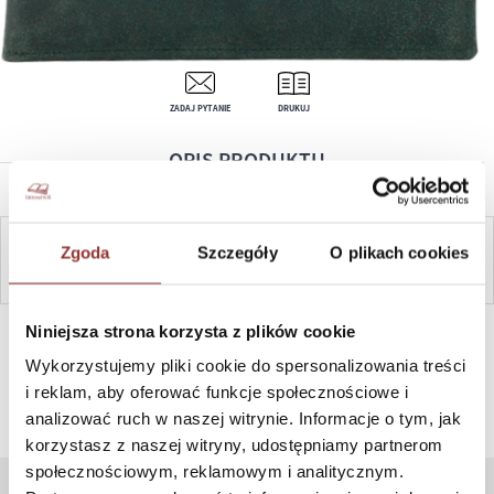
ZADAJ PYTANIE
DRUKUJ
OPIS PRODUKTU
Zgoda
Szczegóły
O plikach cookies
ZAPYTAJ
SZYBKI KONTAKT PN-PT, 8-16, +48 698 291 992, +48 608
Niniejsza strona korzysta z plików cookie
381 865
Wykorzystujemy pliki cookie do spersonalizowania treści
i reklam, aby oferować funkcje społecznościowe i
analizować ruch w naszej witrynie. Informacje o tym, jak
korzystasz z naszej witryny, udostępniamy partnerom
społecznościowym, reklamowym i analitycznym.