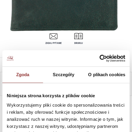
ZADAJ PYTANIE
DRUKUJ
OPIS PRODUKTU
Zgoda
Szczegóły
O plikach cookies
ZAPYTAJ
Niniejsza strona korzysta z plików cookie
SZYBKI KONTAKT PN-PT, 8-16, +48 698 291 992, +48 608
Wykorzystujemy pliki cookie do spersonalizowania treści
381 865
i reklam, aby oferować funkcje społecznościowe i
analizować ruch w naszej witrynie. Informacje o tym, jak
korzystasz z naszej witryny, udostępniamy partnerom