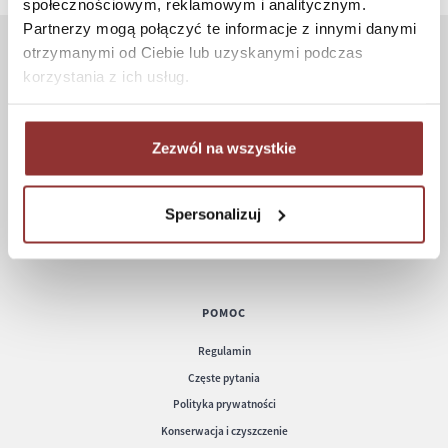
społecznościowym, reklamowym i analitycznym.
Partnerzy mogą połączyć te informacje z innymi danymi
otrzymanymi od Ciebie lub uzyskanymi podczas
ZAKUPY
korzystania z ich usług.
Jak kupować
Czas realizacji zamówienia
Zezwól na wszystkie
Formy płatności
Koszt dostawy
Spersonalizuj
Informacje techniczne
POMOC
Regulamin
Częste pytania
Polityka prywatności
Konserwacja i czyszczenie