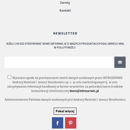
Zwroty
Kontakt
NEWSLETTER
JEŻELI CHCESZ OTRZYMYWAĆ NOWE INFORMACJE O NASZYCH PRODUKTACH PODAJ ADRES E-MAIL
W POLU PONIŻEJ:
Wyrażam zgodę na przetwarzanie moich danych osobowych przez INTROSERWIS
Andrzej Matelski i Janusz Skrętkowicz sp. c. w celu marketingowym tj. w celu
otrzymywania informacji handlowej w formie newsletter za pośrednictwem środków
komunikacji elektronicznej
biuro@introserwis.pl
Administratorem Państwa danych osobowych jest Andrzej Matelski i Janusz Skrętkowicz