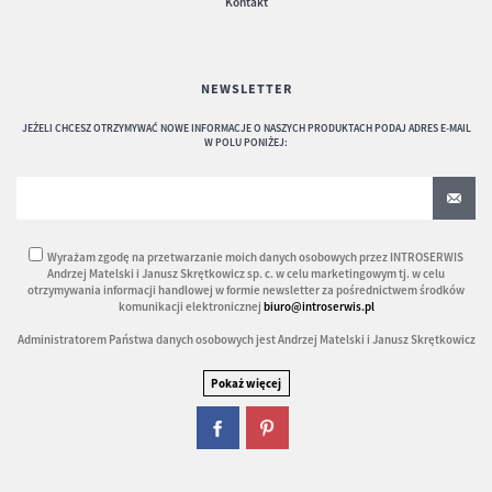
Kontakt
NEWSLETTER
JEŻELI CHCESZ OTRZYMYWAĆ NOWE INFORMACJE O NASZYCH PRODUKTACH PODAJ ADRES E-MAIL
W POLU PONIŻEJ:
Wyrażam zgodę na przetwarzanie moich danych osobowych przez INTROSERWIS
Andrzej Matelski i Janusz Skrętkowicz sp. c. w celu marketingowym tj. w celu
otrzymywania informacji handlowej w formie newsletter za pośrednictwem środków
komunikacji elektronicznej
biuro@introserwis.pl
Administratorem Państwa danych osobowych jest Andrzej Matelski i Janusz Skrętkowicz