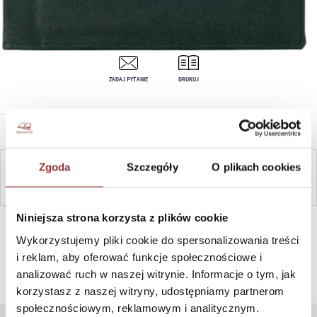
ZADAJ PYTANIE
DRUKUJ
OPIS PRODUKTU
Zgoda
Szczegóły
O plikach cookies
ZAPYTAJ
Niniejsza strona korzysta z plików cookie
SZYBKI KONTAKT PN-PT, 8-16, +48 698 291 992, +48 608
381 865
Wykorzystujemy pliki cookie do spersonalizowania treści
i reklam, aby oferować funkcje społecznościowe i
analizować ruch w naszej witrynie. Informacje o tym, jak
korzystasz z naszej witryny, udostępniamy partnerom
społecznościowym, reklamowym i analitycznym.