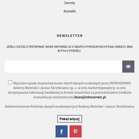
Zwroty
Kontakt
NEWSLETTER
JEŻELI CHCESZ OTRZYMYWAĆ NOWE INFORMACJE O NASZYCH PRODUKTACH PODAJ ADRES E-MAIL
W POLU PONIŻEJ:
Wyrażam zgodę na przetwarzanie moich danych osobowych przez INTROSERWIS
Andrzej Matelski i Janusz Skrętkowicz sp. c. w celu marketingowym tj. w celu
otrzymywania informacji handlowej w formie newsletter za pośrednictwem środków
komunikacji elektronicznej
biuro@introserwis.pl
Administratorem Państwa danych osobowych jest Andrzej Matelski i Janusz Skrętkowicz