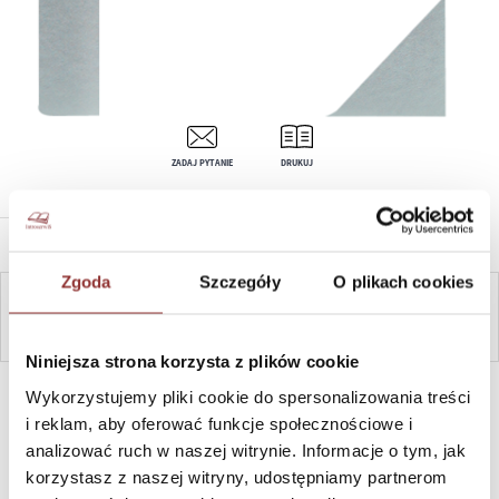
ZADAJ PYTANIE
DRUKUJ
OPIS PRODUKTU
Zgoda
Szczegóły
O plikach cookies
ZAPYTAJ
Niniejsza strona korzysta z plików cookie
SZYBKI KONTAKT PN-PT, 8-16, +48 698 291 992, +48 608
Wykorzystujemy pliki cookie do spersonalizowania treści
381 865
i reklam, aby oferować funkcje społecznościowe i
analizować ruch w naszej witrynie. Informacje o tym, jak
korzystasz z naszej witryny, udostępniamy partnerom