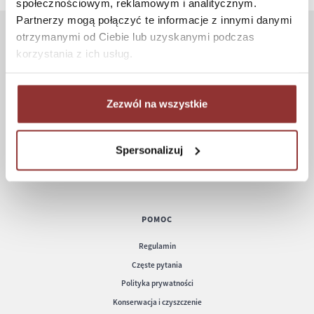
społecznościowym, reklamowym i analitycznym.
Partnerzy mogą połączyć te informacje z innymi danymi
otrzymanymi od Ciebie lub uzyskanymi podczas
ZAKUPY
korzystania z ich usług.
Jak kupować
Czas realizacji zamówienia
Zezwól na wszystkie
Formy płatności
Koszt dostawy
Spersonalizuj
Informacje techniczne
POMOC
Regulamin
Częste pytania
Polityka prywatności
Konserwacja i czyszczenie