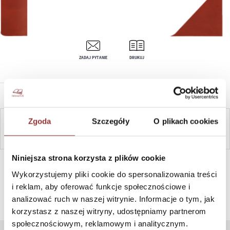
ZADAJ PYTANIE
DRUKUJ
OPIS PRODUKTU
Zgoda
Szczegóły
O plikach cookies
ZAPYTAJ
Niniejsza strona korzysta z plików cookie
SZYBKI KONTAKT PN-PT, 8-16, +48 698 291 992, +48 608
381 865
Wykorzystujemy pliki cookie do spersonalizowania treści
i reklam, aby oferować funkcje społecznościowe i
analizować ruch w naszej witrynie. Informacje o tym, jak
korzystasz z naszej witryny, udostępniamy partnerom
społecznościowym, reklamowym i analitycznym.