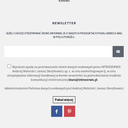
Kontakt
NEWSLETTER
JEŻELI CHCESZ OTRZYMYWAĆ NOWE INFORMACJE O NASZYCH PRODUKTACH PODAJ ADRES E-MAIL
W POLU PONIŻEJ:
Wyrażam zgodę na przetwarzanie moich danych osobowych przez INTROSERWIS
Andrzej Matelski i Janusz Skrętkowicz sp. c. w celu marketingowym tj. w celu
otrzymywania informacji handlowej w formie newsletter za pośrednictwem środków
komunikacji elektronicznej
biuro@introserwis.pl
Administratorem Państwa danych osobowych jest Andrzej Matelski i Janusz Skrętkowicz