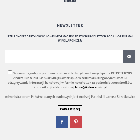
Kontakt
NEWSLETTER
JEŻELI CHCESZ OTRZYMYWAĆ NOWE INFORMACJE O NASZYCH PRODUKTACH PODAJ ADRES E-MAIL
W POLU PONIŻEJ:
Wyrażam zgodę na przetwarzanie moich danych osobowych przez INTROSERWIS
Andrzej Matelski i Janusz Skrętkowicz sp. c. w celu marketingowym tj. w celu
otrzymywania informacji handlowej w formie newsletter za pośrednictwem środków
komunikacji elektronicznej
biuro@introserwis.pl
Administratorem Państwa danych osobowych jest Andrzej Matelski i Janusz Skrętkowicz