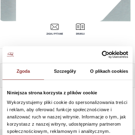
ZADAJ PYTANIE
DRUKUJ
OPIS PRODUKTU
Zgoda
Szczegóły
O plikach cookies
ZAPYTAJ
Niniejsza strona korzysta z plików cookie
SZYBKI KONTAKT PN-PT, 8-16, +48 698 291 992, +48 608
381 865
Wykorzystujemy pliki cookie do spersonalizowania treści
i reklam, aby oferować funkcje społecznościowe i
analizować ruch w naszej witrynie. Informacje o tym, jak
korzystasz z naszej witryny, udostępniamy partnerom
społecznościowym, reklamowym i analitycznym.