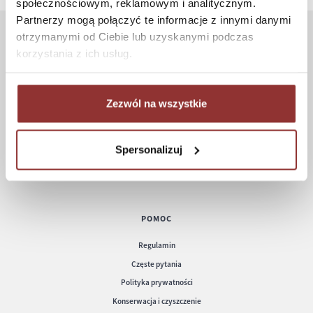
społecznościowym, reklamowym i analitycznym.
Partnerzy mogą połączyć te informacje z innymi danymi
otrzymanymi od Ciebie lub uzyskanymi podczas
ZAKUPY
korzystania z ich usług.
Jak kupować
Czas realizacji zamówienia
Zezwól na wszystkie
Formy płatności
Koszt dostawy
Spersonalizuj
Informacje techniczne
POMOC
Regulamin
Częste pytania
Polityka prywatności
Konserwacja i czyszczenie