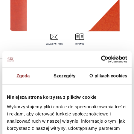
ZADAJ PYTANIE
DRUKUJ
OPIS PRODUKTU
Zgoda
Szczegóły
O plikach cookies
ZAPYTAJ
Niniejsza strona korzysta z plików cookie
SZYBKI KONTAKT PN-PT, 8-16, +48 698 291 992, +48 608
Wykorzystujemy pliki cookie do spersonalizowania treści
381 865
i reklam, aby oferować funkcje społecznościowe i
analizować ruch w naszej witrynie. Informacje o tym, jak
korzystasz z naszej witryny, udostępniamy partnerom