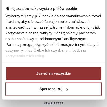
Czas realizacji zamówienia
Formy płatności
Niniejsza strona korzysta z plików cookie
Koszt dostawy
Wykorzystujemy pliki cookie do spersonalizowania treści
Informacje techniczne
i reklam, aby oferować funkcje społecznościowe i
analizować ruch w naszej witrynie. Informacje o tym, jak
korzystasz z naszej witryny, udostępniamy partnerom
społecznościowym, reklamowym i analitycznym.
POMOC
Partnerzy mogą połączyć te informacje z innymi danymi
otrzymanymi od Ciebie lub uzyskanymi podczas
Regulamin
korzystania z ich usług.
Częste pytania
Polityka prywatności
Konserwacja i czyszczenie
Zezwól na wszystkie
Zwroty
Kontakt
Spersonalizuj
NEWSLETTER