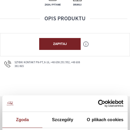
ZADAJ PYTANIE
DRUKUJ
OPIS PRODUKTU
ZAPYTAJ
SZYBKI KONTAKT PN-PT, 8-16, +48 698 291 992, +48 608
381 865
ZAKUPY
Zgoda
Szczegóły
O plikach cookies
Jak kupować