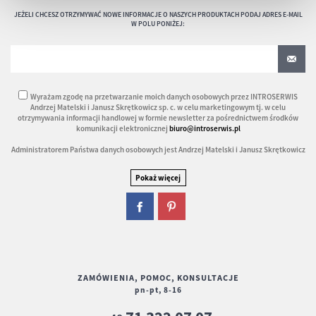
JEŻELI CHCESZ OTRZYMYWAĆ NOWE INFORMACJE O NASZYCH PRODUKTACH PODAJ ADRES E-MAIL
W POLU PONIŻEJ:
Wyrażam zgodę na przetwarzanie moich danych osobowych przez INTROSERWIS
Andrzej Matelski i Janusz Skrętkowicz sp. c. w celu marketingowym tj. w celu
otrzymywania informacji handlowej w formie newsletter za pośrednictwem środków
komunikacji elektronicznej
biuro@introserwis.pl
Administratorem Państwa danych osobowych jest Andrzej Matelski i Janusz Skrętkowicz
ZAMÓWIENIA, POMOC, KONSULTACJE
pn-pt, 8-16