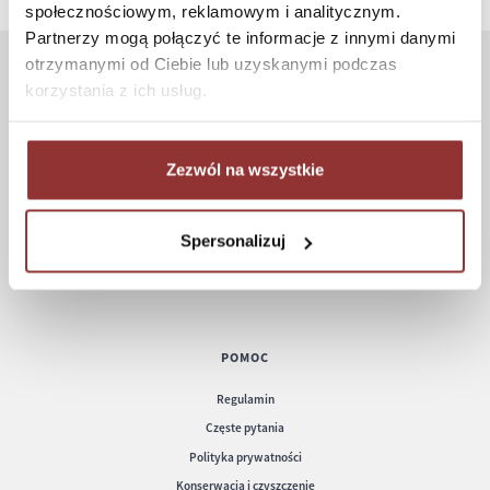
społecznościowym, reklamowym i analitycznym.
Partnerzy mogą połączyć te informacje z innymi danymi
otrzymanymi od Ciebie lub uzyskanymi podczas
korzystania z ich usług.
ZAKUPY
Jak kupować
Czas realizacji zamówienia
Zezwól na wszystkie
Formy płatności
Koszt dostawy
Spersonalizuj
Informacje techniczne
POMOC
Regulamin
Częste pytania
Polityka prywatności
Konserwacja i czyszczenie