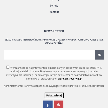
Zwroty
Kontakt
NEWSLETTER
JEŻELI CHCESZ OTRZYMYWAĆ NOWE INFORMACJE O NASZYCH PRODUKTACH PODAJ ADRES E-MAIL
W POLU PONIŻEJ:
Wyrażam zgodę na przetwarzanie moich danych osobowych przez INTROSERWIS
Andrzej Matelski i Janusz Skrętkowicz sp. c. w celu marketingowym tj. w celu
otrzymywania informacji handlowej w formie newsletter za pośrednictwem środków
komunikacji elektronicznej
biuro@introserwis.pl
Administratorem Państwa danych osobowych jest Andrzej Matelski i Janusz Skrętkowicz