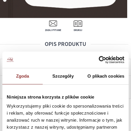
ZADAJ PYTANIE
DRUKUJ
OPIS PRODUKTU
CENA OD:
5,60
ZŁ
Zgoda
Szczegóły
O plikach cookies
ZAPYTAJ
Niniejsza strona korzysta z plików cookie
SZYBKI KONTAKT PN-PT, 8-16, +48 698 291 992, +48 608
Wykorzystujemy pliki cookie do spersonalizowania treści
381 865
i reklam, aby oferować funkcje społecznościowe i
analizować ruch w naszej witrynie. Informacje o tym, jak
korzystasz z naszej witryny, udostępniamy partnerom