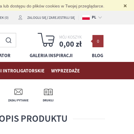
ia lub dostępu do plików cookies w Twojej przeglądarce.
PL
K (0)
ZALOGUJ SIĘ
/
ZAREJESTRUJ SIĘ
EN
MÓJ KOSZYK
0
DE
0,00 zł
ATOR
GALERIA INSPIRACJI
BLOG
I INTROLIGATORSKIE
WYPRZEDAŻE
ZADAJ PYTANIE
DRUKUJ
OPIS PRODUKTU