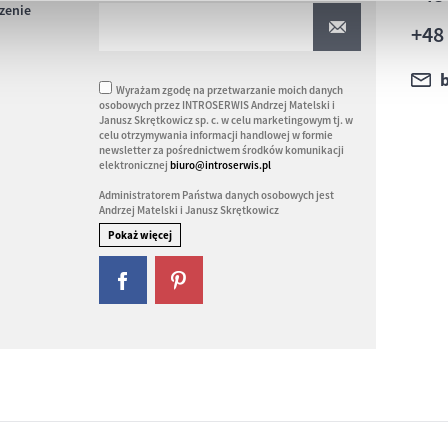
czenie
+48
Wyrażam zgodę na przetwarzanie moich danych
osobowych przez INTROSERWIS Andrzej Matelski i
Janusz Skrętkowicz sp. c. w celu marketingowym tj. w
celu otrzymywania informacji handlowej w formie
newsletter za pośrednictwem środków komunikacji
elektronicznej
biuro@introserwis.pl
Administratorem Państwa danych osobowych jest
Andrzej Matelski i Janusz Skrętkowicz