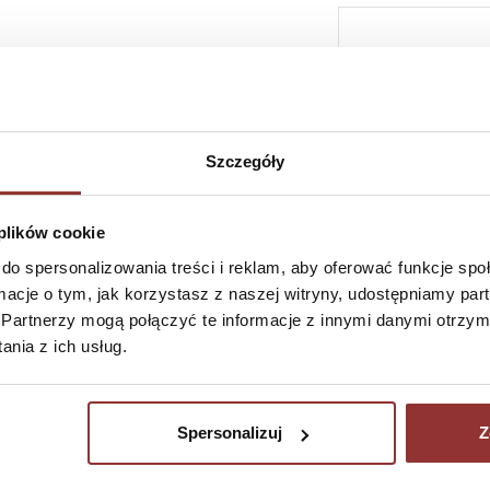
SZYBKI KONTAKT 
Szczegóły
 plików cookie
do spersonalizowania treści i reklam, aby oferować funkcje sp
ormacje o tym, jak korzystasz z naszej witryny, udostępniamy p
Partnerzy mogą połączyć te informacje z innymi danymi otrzym
nia z ich usług.
NEWSLETTER
ZAMÓ
pn-pt
JEŻELI CHCESZ OTRZYMYWAĆ NOWE INFORMACJE
Spersonalizuj
Z
O NASZYCH PRODUKTACH PODAJ ADRES E-MAIL W
+4
POLU PONIŻEJ:
i
+4