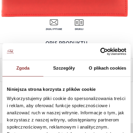
ZADAJ PYTANIE
DRUKUJ
OPIS PRODUKTU
Zgoda
Szczegóły
O plikach cookies
ZAPYTAJ
SZYBKI KONTAKT PN-PT, 8-16, +48 698 291 992, +48 608
Niniejsza strona korzysta z plików cookie
381 865
Wykorzystujemy pliki cookie do spersonalizowania treści
i reklam, aby oferować funkcje społecznościowe i
analizować ruch w naszej witrynie. Informacje o tym, jak
korzystasz z naszej witryny, udostępniamy partnerom
społecznościowym, reklamowym i analitycznym.