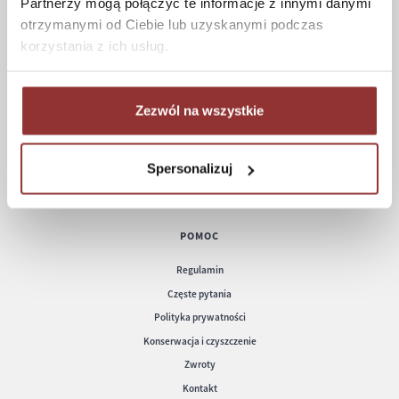
Partnerzy mogą połączyć te informacje z innymi danymi
ZAKUPY
otrzymanymi od Ciebie lub uzyskanymi podczas
korzystania z ich usług.
Jak kupować
Czas realizacji zamówienia
Formy płatności
Zezwól na wszystkie
Koszt dostawy
Informacje techniczne
Spersonalizuj
POMOC
Regulamin
Częste pytania
Polityka prywatności
Konserwacja i czyszczenie
Zwroty
Kontakt