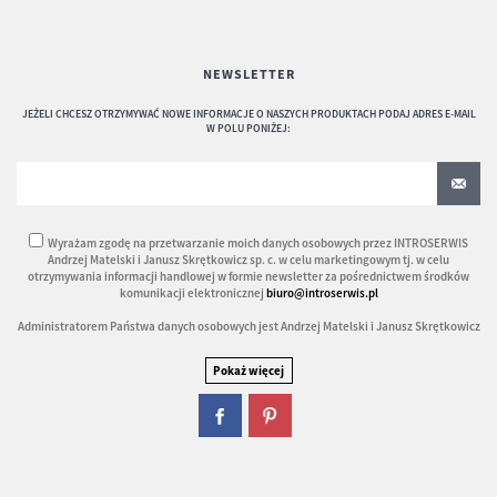
NEWSLETTER
JEŻELI CHCESZ OTRZYMYWAĆ NOWE INFORMACJE O NASZYCH PRODUKTACH PODAJ ADRES E-MAIL
W POLU PONIŻEJ:
Wyrażam zgodę na przetwarzanie moich danych osobowych przez INTROSERWIS
Andrzej Matelski i Janusz Skrętkowicz sp. c. w celu marketingowym tj. w celu
otrzymywania informacji handlowej w formie newsletter za pośrednictwem środków
komunikacji elektronicznej
biuro@introserwis.pl
Administratorem Państwa danych osobowych jest Andrzej Matelski i Janusz Skrętkowicz