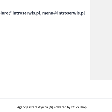
biuro@introserwis.pl, menu@introserwis.pl
Agencja interaktywna [ti] Powered by 2ClickShop