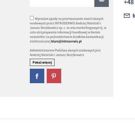
+48
Wyrażam zgodę na przetwarzanie moich danych
osobowych przez INTROSERWIS Andrzej Matelski i
Janusz Skrętkowicz sp. c. w celu marketingowym tj. w
celu otrzymywania informacji handlowej w formie
newsletter za pośrednictwem środków komunikacji
elektronicznej
biuro@introserwis.pl
Administratorem Państwa danych osobowych jest
Andrzej Matelski i Janusz Skrętkowicz