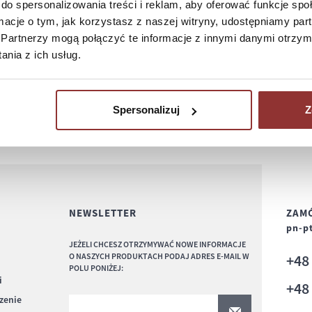
do spersonalizowania treści i reklam, aby oferować funkcje sp
ormacje o tym, jak korzystasz z naszej witryny, udostępniamy p
Partnerzy mogą połączyć te informacje z innymi danymi otrzym
nia z ich usług.
Spersonalizuj
Z
NEWSLETTER
ZAMÓ
pn-pt
JEŻELI CHCESZ OTRZYMYWAĆ NOWE INFORMACJE
O NASZYCH PRODUKTACH PODAJ ADRES E-MAIL W
+4
POLU PONIŻEJ:
i
+4
czenie