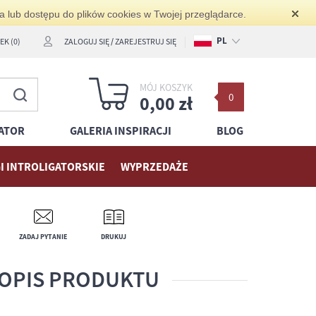
ia lub dostępu do plików cookies w Twojej przeglądarce.
PL
K (0)
ZALOGUJ SIĘ
/
ZAREJESTRUJ SIĘ
EN
MÓJ KOSZYK
0
DE
0,00 zł
ATOR
GALERIA INSPIRACJI
BLOG
I INTROLIGATORSKIE
WYPRZEDAŻE
ZADAJ PYTANIE
DRUKUJ
OPIS PRODUKTU