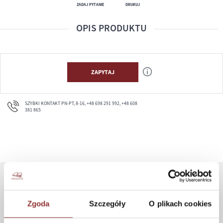
ZADAJ PYTANIE
DRUKUJ
OPIS PRODUKTU
ZAPYTAJ
SZYBKI KONTAKT PN-PT, 8-16, +48 698 291 992, +48 608
381 865
ZAKUPY
Zgoda
Szczegóły
O plikach cookies
Jak kupować
Czas realizacji zamówienia