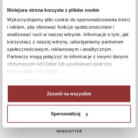
Formy płatności
Niniejsza strona korzysta z plików cookie
Koszt dostawy
Wykorzystujemy pliki cookie do spersonalizowania treści
Informacje techniczne
i reklam, aby oferować funkcje społecznościowe i
analizować ruch w naszej witrynie. Informacje o tym, jak
korzystasz z naszej witryny, udostępniamy partnerom
społecznościowym, reklamowym i analitycznym.
POMOC
Partnerzy mogą połączyć te informacje z innymi danymi
otrzymanymi od Ciebie lub uzyskanymi podczas
Regulamin
korzystania z ich usług.
Częste pytania
Polityka prywatności
Konserwacja i czyszczenie
Zezwól na wszystkie
Zwroty
Kontakt
Spersonalizuj
NEWSLETTER