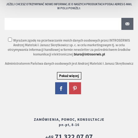
JEŻELI CHCESZ OTRZYMYWAĆ NOWE INFORMACJE O NASZYCH PRODUKTACH PODAJ ADRES E-MAIL
W POLU PONIŻEJ:
Wyrażam zgodę na przetwarzanie moich danych osobowych przez INTROSERWIS
Andrzej Matelski i Janusz Skrętkowicz sp. c. w celu marketingowym tj. w celu
otrzymywania informacji handlowej w formie newsletter za pośrednictwem środków
komunikacji elektronicznej
biuro@introserwis.pl
Administratorem Państwa danych osobowych jest Andrzej Matelski i Janusz Skrętkowicz
ZAMÓWIENIA, POMOC, KONSULTACJE
pn-pt, 8-16
71 322 07 07
+48