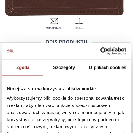
ZADAJ PYTANIE
DRUKUJ
OPIS PRODUKTU
Zgoda
Szczegóły
O plikach cookies
ZAPYTAJ
SZYBKI KONTAKT PN-PT, 8-16, +48 698 291 992, +48 608
Niniejsza strona korzysta z plików cookie
381 865
Wykorzystujemy pliki cookie do spersonalizowania treści
i reklam, aby oferować funkcje społecznościowe i
analizować ruch w naszej witrynie. Informacje o tym, jak
korzystasz z naszej witryny, udostępniamy partnerom
społecznościowym, reklamowym i analitycznym.