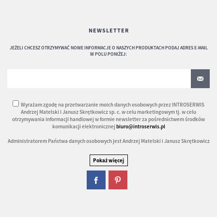
NEWSLETTER
JEŻELI CHCESZ OTRZYMYWAĆ NOWE INFORMACJE O NASZYCH PRODUKTACH PODAJ ADRES E-MAIL
W POLU PONIŻEJ:
Wyrażam zgodę na przetwarzanie moich danych osobowych przez INTROSERWIS
Andrzej Matelski i Janusz Skrętkowicz sp. c. w celu marketingowym tj. w celu
otrzymywania informacji handlowej w formie newsletter za pośrednictwem środków
komunikacji elektronicznej
biuro@introserwis.pl
Administratorem Państwa danych osobowych jest Andrzej Matelski i Janusz Skrętkowicz