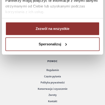
Partnerzy mogą połączyć te informacje z innymi danymi
ZAKUPY
otrzymanymi od Ciebie lub uzyskanymi podczas
korzystania z ich usług.
Jak kupować
Czas realizacji zamówienia
Formy płatności
Zezwól na wszystkie
Koszt dostawy
Informacje techniczne
Spersonalizuj
POMOC
Regulamin
Częste pytania
Polityka prywatności
Konserwacja i czyszczenie
Zwroty
Kontakt