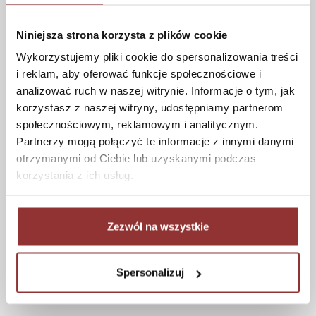
Jak kupować
Czas realizacji zamówienia
Niniejsza strona korzysta z plików cookie
Formy płatności
Wykorzystujemy pliki cookie do spersonalizowania treści
Koszt dostawy
i reklam, aby oferować funkcje społecznościowe i
Informacje techniczne
analizować ruch w naszej witrynie. Informacje o tym, jak
korzystasz z naszej witryny, udostępniamy partnerom
społecznościowym, reklamowym i analitycznym.
Partnerzy mogą połączyć te informacje z innymi danymi
POMOC
otrzymanymi od Ciebie lub uzyskanymi podczas
korzystania z ich usług.
Regulamin
Częste pytania
Polityka prywatności
Zezwól na wszystkie
Konserwacja i czyszczenie
Zwroty
Kontakt
Spersonalizuj