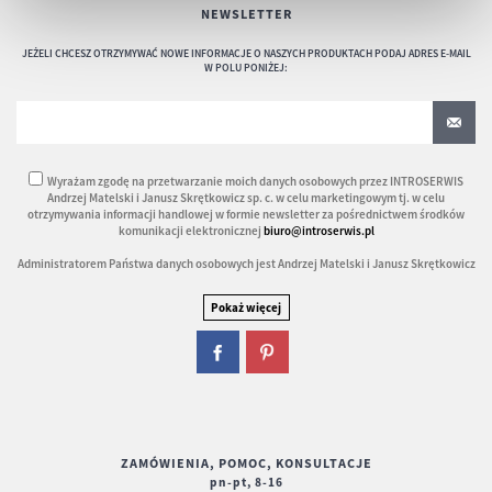
NEWSLETTER
JEŻELI CHCESZ OTRZYMYWAĆ NOWE INFORMACJE O NASZYCH PRODUKTACH PODAJ ADRES E-MAIL
W POLU PONIŻEJ:
Wyrażam zgodę na przetwarzanie moich danych osobowych przez INTROSERWIS
Andrzej Matelski i Janusz Skrętkowicz sp. c. w celu marketingowym tj. w celu
otrzymywania informacji handlowej w formie newsletter za pośrednictwem środków
komunikacji elektronicznej
biuro@introserwis.pl
Administratorem Państwa danych osobowych jest Andrzej Matelski i Janusz Skrętkowicz
ZAMÓWIENIA, POMOC, KONSULTACJE
pn-pt, 8-16